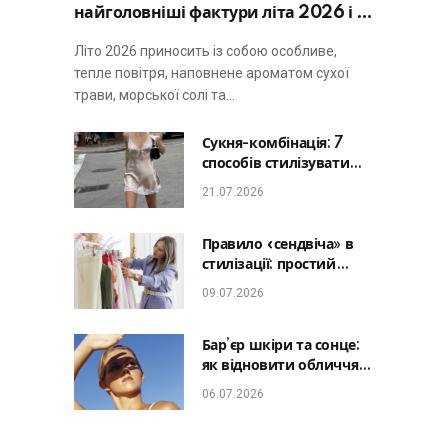
найголовніші фактури літа 2026 і не
виглядати занадто просто
Літо 2026 приносить із собою особливе,
тепле повітря, наповнене ароматом сухої
трави, морської солі та…
Сукня-комбінація: 7
способів стилізувати
головну базу літа від
21.07.2026
офісу до романтичної
вечері
Правило «сендвіча» в
стилізації: простий
лайфхак, який зробить
09.07.2026
будь-який образ
гармонійним
Бар’єр шкіри та сонце:
як відновити обличчя
після відпустки та
06.07.2026
уникнути фотостаріння