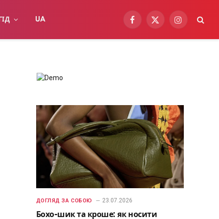
ГІД
UA
Facebook
X
Instagram
(Twitter)
23.07.2026
ДОГЛЯД ЗА СОБОЮ
Бохо-шик та кроше: як носити