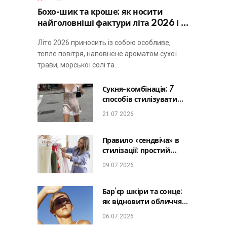
Бохо-шик та кроше: як носити
найголовніші фактури літа 2026 і не
виглядати занадто просто
Літо 2026 приносить із собою особливе,
тепле повітря, наповнене ароматом сухої
трави, морської солі та…
Сукня-комбінація: 7
способів стилізувати
головну базу літа від
21.07.2026
офісу до романтичної
вечері
Правило «сендвіча» в
стилізації: простий
лайфхак, який зробить
09.07.2026
будь-який образ
гармонійним
Бар’єр шкіри та сонце:
як відновити обличчя
після відпустки та
06.07.2026
уникнути фотостаріння