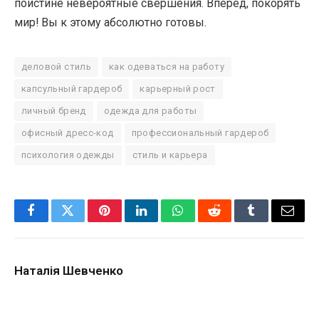
поистине невероятные свершения. Вперед, покорять
мир! Вы к этому абсолютно готовы.
деловой стиль
как одеваться на работу
капсульный гардероб
карьерный рост
личный бренд
одежда для работы
офисный дресс-код
профессиональный гардероб
психология одежды
стиль и карьера
Facebook
Twitter
Pinterest
LinkedIn
WhatsApp
Reddit
Tumblr
Email
Наталія Шевченко