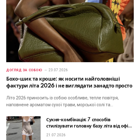
23.07.2026
ДОГЛЯД ЗА СОБОЮ
Бохо-шик та кроше: як носити найголовніші
фактури літа 2026 і не виглядати занадто просто
Літо 2026 приносить із собою особливе, тепле повітря,
наповнене ароматом сухої трави, морської солі та…
Сукня-комбінація: 7 способів
стилізувати головну базу літа від офісу
до романтичної вечері
21.07.2026