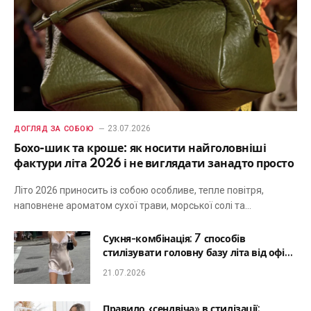
23.07.2026
ДОГЛЯД ЗА СОБОЮ
Бохо-шик та кроше: як носити найголовніші
фактури літа 2026 і не виглядати занадто просто
Літо 2026 приносить із собою особливе, тепле повітря,
наповнене ароматом сухої трави, морської солі та…
Сукня-комбінація: 7 способів
стилізувати головну базу літа від офісу
до романтичної вечері
21.07.2026
Правило «сендвіча» в стилізації: