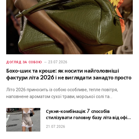
23.07.2026
ДОГЛЯД ЗА СОБОЮ
Бохо-шик та кроше: як носити найголовніші
фактури літа 2026 і не виглядати занадто просто
Літо 2026 приносить із собою особливе, тепле повітря,
наповнене ароматом сухої трави, морської солі та…
Сукня-комбінація: 7 способів
стилізувати головну базу літа від офісу
до романтичної вечері
21.07.2026