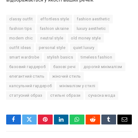
classy outfit
effortless style
fashion aesthetic
fashion tips
fashion ukraine
luxury aesthetic
modern chic
neutral style
old money style
outfit ideas
personal style
quiet luxury
smart wardrobe
stylish basics
timeless fashion
базовий гардероб
базові речі
дорогий мінімалізм
елегантний стиль
жіночий стиль
капсульний гардероб
мінімалізм у стилі
статусний образ
стильні образи
сучасна мода
Facebook
Twitter
Pinterest
LinkedIn
WhatsApp
Reddit
Tumblr
Email