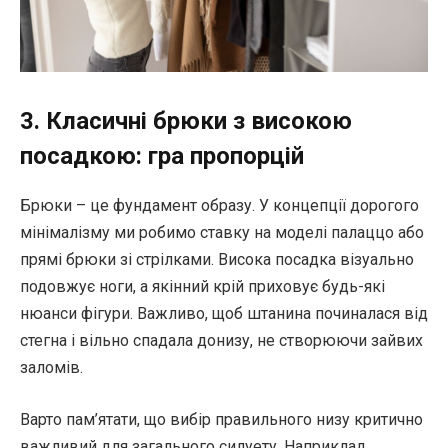
3. Класичні брюки з високою
посадкою: гра пропорцій
Брюки – це фундамент образу. У концепції дорогого
мінімалізму ми робимо ставку на моделі палаццо або
прямі брюки зі стрілками. Висока посадка візуально
подовжує ноги, а якінний крій приховує будь-які
нюанси фігури. Важливо, щоб штанина починалася від
стегна і вільно спадала донизу, не створюючи зайвих
заломів.
Варто пам’ятати, що вибір правильного низу критично
важливий для загального силуету. Наприклад,