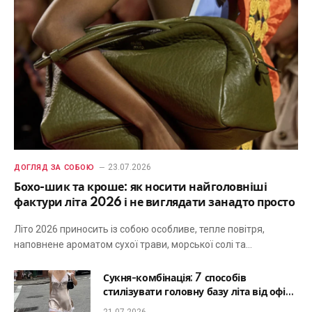
23.07.2026
ДОГЛЯД ЗА СОБОЮ
Бохо-шик та кроше: як носити найголовніші
фактури літа 2026 і не виглядати занадто просто
Літо 2026 приносить із собою особливе, тепле повітря,
наповнене ароматом сухої трави, морської солі та…
Сукня-комбінація: 7 способів
стилізувати головну базу літа від офісу
до романтичної вечері
21.07.2026