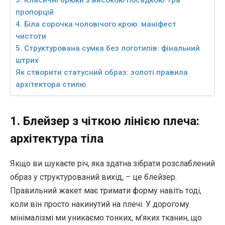
3. Класичні брюки з високою посадкою: гра
пропорцій
4. Біла сорочка чоловічого крою: маніфест
чистоти
5. Структурована сумка без логотипів: фінальний
штрих
Як створити статусний образ: золоті правила
архітектора стилю
1. Блейзер з чіткою лінією плеча:
архітектура тіла
Якщо ви шукаєте річ, яка здатна зібрати розслаблений
образ у структурований вихід, – це блейзер.
Правильний жакет має тримати форму навіть тоді,
коли він просто накинутий на плечі. У дорогому
мінімалізмі ми уникаємо тонких, м’яких тканин, що