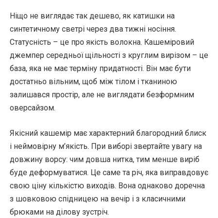
Ніщо не виглядає так дешево, як катишки на
синтетичному светрі через два тижні носіння.
Статусність – це про якість волокна. Кашеміровий
джемпер середньої щільності з круглим вирізом – це
база, яка не має терміну придатності. Він має бути
достатньо вільним, щоб між тілом і тканиною
залишався простір, але не виглядати безформним
оверсайзом.
Якісний кашемір має характерний благородний блиск
і неймовірну м’якість. При виборі звертайте увагу на
довжину ворсу: чим довша нитка, тим менше виріб
буде деформуватися. Це саме та річ, яка виправдовує
свою ціну кількістю виходів. Вона однаково доречна
з шовковою спідницею на вечір і з класичними
брюками на ділову зустріч.