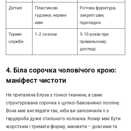
Деталі
Пластикові
Ротова фурнітура,
гудзики, нерівні
закриті шви,
шви
підкладка
Термін
1-2 сезони
5-10 років при
служби
правильному
догляді
4. Біла сорочка чоловічого крою:
маніфест чистоти
Не приталена блуза з тонкої тканини, а саме
структурована сорочка з цупкої бавовняної попліну.
Вона має виглядати так, ніби ви запозичили її з
гардероба дуже стильного чоловіка. Комір має бути
жорстким і тримати форму, манжети – довгими та