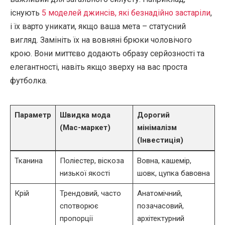
існують
5 моделей джинсів, які безнадійно застаріли
,
і їх варто уникати, якщо ваша мета – статусний
вигляд. Замініть їх на вовняні брюки чоловічого
крою. Вони миттєво додають образу серйозності та
елегантності, навіть якщо зверху на вас проста
футболка.
Параметр
Швидка мода
Дорогий
(Мас-маркет)
мінімалізм
(Інвестиція)
Тканина
Поліестер, віскоза
Вовна, кашемір,
низької якості
шовк, цупка бавовна
Крій
Трендовий, часто
Анатомічний,
спотворює
позачасовий,
пропорції
архітектурний