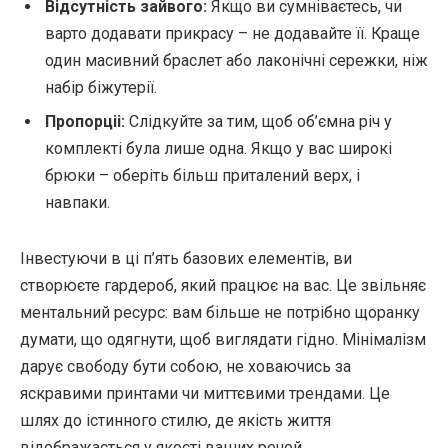
Відсутність зайвого:
Якщо ви сумніваєтесь, чи
варто додавати прикрасу – не додавайте її. Краще
один масивний браслет або лаконічні сережки, ніж
набір біжутерії.
Пропорціі:
Слідкуйте за тим, щоб об’ємна річ у
комплекті була лише одна. Якщо у вас широкі
брюки – оберіть більш приталений верх, і
навпаки.
Інвестуючи в ці п’ять базових елементів, ви
створюєте гардероб, який працює на вас. Це звільняє
ментальний ресурс: вам більше не потрібно щоранку
думати, що одягнути, щоб виглядати гідно. Мінімалізм
дарує свободу бути собою, не ховаючись за
яскравими принтами чи миттєвими трендами. Це
шлях до істинного стилю, де якість життя
відображається у якості ваших речей.