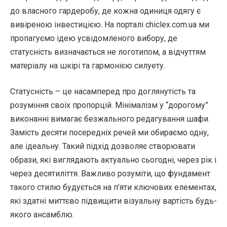
до власного гардеробу, де кожна одиниця одягу є
вивіреною інвестицією. На порталі chiclex.com.ua ми
пропагуємо ідею усвідомленого вибору, де
статусність визначається не логотипом, а відчуттям
матеріалу на шкірі та гармонією силуету.
Статусність – це насамперед про доглянутість та
розуміння своїх пропорцій. Мінімалізм у “дорогому”
виконанні вимагає безжального редагування шафи.
Замість десяти посередніх речей ми обираємо одну,
але ідеальну. Такий підхід дозволяє створювати
образи, які виглядають актуально сьогодні, через рік і
через десятиліття. Важливо розуміти, що фундамент
такого стилю будується на п’яти ключових елементах,
які здатні миттєво підвищити візуальну вартість будь-
якого ансамблю.