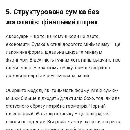
5. Структурована сумка без
логотипів: фінальний штрих
Аксесуари – це те, на чому ніколи не варто
економити. Сумка в стилі дорогого мінімалізму – це
лаконічна форма, ідеальна шкіра та мінімум
фурнітури. Відсутність гучних логотипів свідчить про
впевненість у власному смаку: вам не потрібно
доводити вартість речі написом на ній.
Обирайте моделі, які тримають форму. М’які сумки-
мішки більше підходять для стилю бохо, тоді як для
статусного образу потрібна геометрія. Чорний,
шоколадний або колір коньяку – це палітра, яка
ніколи не підведе. Звертайте увагу на зрізи шкіри та
якість блискавок – саме ці дрібниці видають