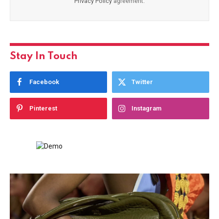
Privacy Policy
agreement.
Stay In Touch
Facebook
Twitter
Pinterest
Instagram