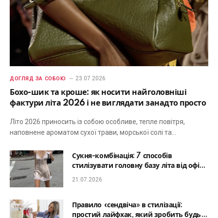
23.07.2026
ДОГЛЯД ЗА СОБОЮ
Бохо-шик та кроше: як носити найголовніші
фактури літа 2026 і не виглядати занадто просто
Літо 2026 приносить із собою особливе, тепле повітря,
наповнене ароматом сухої трави, морської солі та…
Сукня-комбінація: 7 способів
стилізувати головну базу літа від офісу
до романтичної вечері
21.07.2026
Правило «сендвіча» в стилізації:
простий лайфхак, який зробить будь-