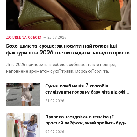
23.07.2026
ДОГЛЯД ЗА СОБОЮ
Бохо-шик та кроше: як носити найголовніші
фактури літа 2026 і не виглядати занадто просто
Літо 2026 приносить із собою особливе, тепле повітря,
наповнене ароматом сухої трави, морської солі та…
Сукня-комбінація: 7 способів
стилізувати головну базу літа від офісу
до романтичної вечері
21.07.2026
Правило «сендвіча» в стилізації:
простий лайфхак, який зробить будь-
який образ гармонійним
09.07.2026