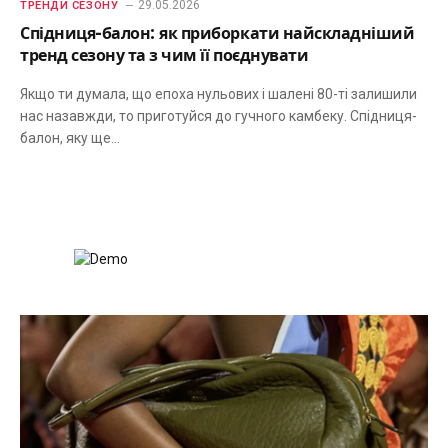
29.05.2026
ТРЕНДИ СЕЗОНУ
Спідниця-балон: як приборкати найскладніший
тренд сезону та з чим її поєднувати
Якщо ти думала, що епоха нульових і шалені 80-ті залишили
нас назавжди, то приготуйся до гучного камбеку. Спідниця-
балон, яку ще…