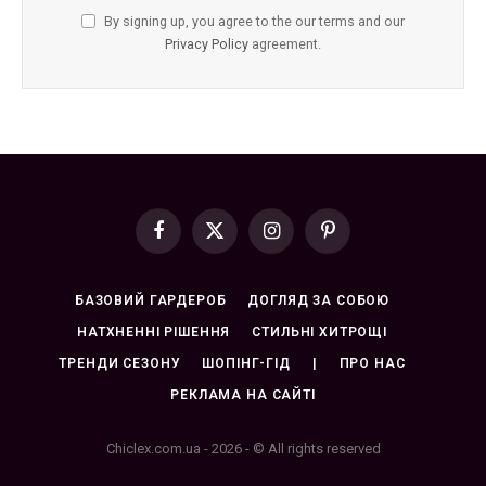
By signing up, you agree to the our terms and our
Privacy Policy
agreement.
Facebook
X
Instagram
Pinterest
(Twitter)
БАЗОВИЙ ГАРДЕРОБ
ДОГЛЯД ЗА СОБОЮ
НАТХНЕННІ РІШЕННЯ
СТИЛЬНІ ХИТРОЩІ
ТРЕНДИ СЕЗОНУ
ШОПІНГ-ГІД
|
ПРО НАС
РЕКЛАМА НА САЙТІ
Chiclex.com.ua - 2026 - © All rights reserved