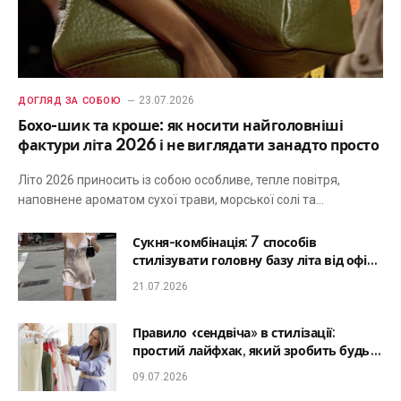
23.07.2026
ДОГЛЯД ЗА СОБОЮ
Бохо-шик та кроше: як носити найголовніші
фактури літа 2026 і не виглядати занадто просто
Літо 2026 приносить із собою особливе, тепле повітря,
наповнене ароматом сухої трави, морської солі та…
Сукня-комбінація: 7 способів
стилізувати головну базу літа від офісу
до романтичної вечері
21.07.2026
Правило «сендвіча» в стилізації:
простий лайфхак, який зробить будь-
який образ гармонійним
09.07.2026