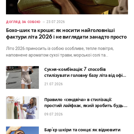
23.07.2026
ДОГЛЯД ЗА СОБОЮ
Бохо-шик та кроше: як носити найголовніші
фактури літа 2026 і не виглядати занадто просто
Літо 2026 приносить із собою особливе, тепле повітря,
наповнене ароматом сухої трави, морської солі та…
Сукня-комбінація: 7 способів
стилізувати головну базу літа від офісу
до романтичної вечері
21.07.2026
Правило «сендвіча» в стилізації:
простий лайфхак, який зробить будь-
який образ гармонійним
09.07.2026
Бар’єр шкіри та сонце: як відновити