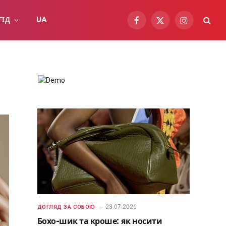
ГІД
UA
Facebook
X
Instagram
(Twitter)
23.07.2026
ДОГЛЯД ЗА СОБОЮ
Бохо-шик та кроше: як носити