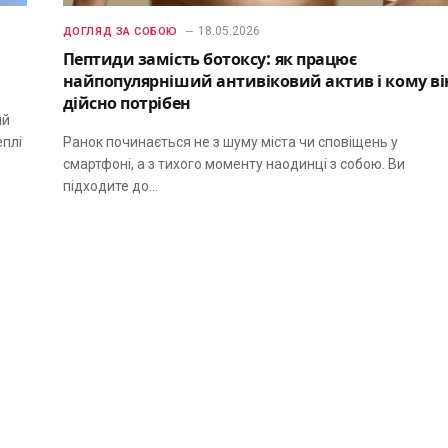
18.05.2026
ДОГЛЯД ЗА СОБОЮ
Пептиди замість ботоксу: як працює
найпопулярніший антивіковий актив і кому ві
дійсно потрібен
ий
еплі
Ранок починається не з шуму міста чи сповіщень у
смартфоні, а з тихого моменту наодинці з собою. Ви
підходите до…