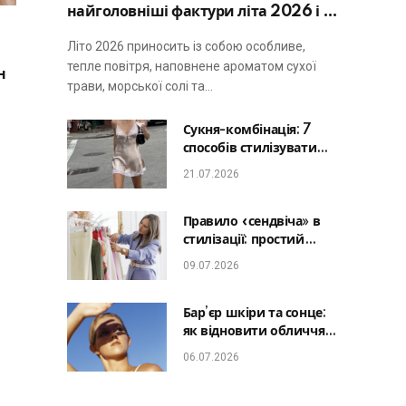
найголовніші фактури літа 2026 і не
виглядати занадто просто
Літо 2026 приносить із собою особливе,
тепле повітря, наповнене ароматом сухої
н
трави, морської солі та…
Сукня-комбінація: 7
способів стилізувати
головну базу літа від
21.07.2026
офісу до романтичної
вечері
Правило «сендвіча» в
стилізації: простий
лайфхак, який зробить
09.07.2026
будь-який образ
гармонійним
Бар’єр шкіри та сонце:
як відновити обличчя
після відпустки та
06.07.2026
уникнути фотостаріння