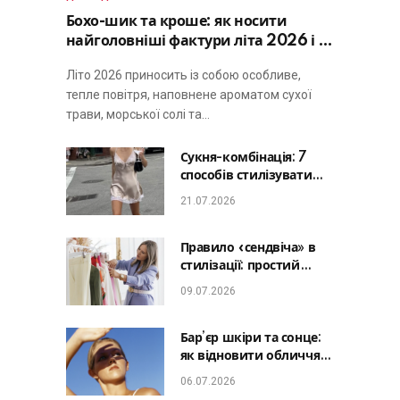
Бохо-шик та кроше: як носити
найголовніші фактури літа 2026 і не
виглядати занадто просто
Літо 2026 приносить із собою особливе,
тепле повітря, наповнене ароматом сухої
трави, морської солі та…
Сукня-комбінація: 7
способів стилізувати
головну базу літа від
21.07.2026
офісу до романтичної
вечері
Правило «сендвіча» в
стилізації: простий
лайфхак, який зробить
09.07.2026
будь-який образ
гармонійним
Бар’єр шкіри та сонце:
як відновити обличчя
після відпустки та
06.07.2026
уникнути фотостаріння