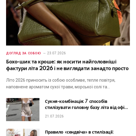
23.07.2026
ДОГЛЯД ЗА СОБОЮ
Бохо-шик та кроше: як носити найголовніші
фактури літа 2026 і не виглядати занадто просто
Літо 2026 приносить із собою особливе, тепле повітря,
наповнене ароматом сухої трави, морської солі та…
Сукня-комбінація: 7 способів
стилізувати головну базу літа від офісу
до романтичної вечері
21.07.2026
Правило «сендвіча» в стилізації: