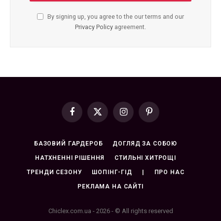
By signing up, you agree to the our terms and our
Privacy Policy
agreement.
Facebook
X
Instagram
Pinterest
(Twitter)
БАЗОВИЙ ГАРДЕРОБ
ДОГЛЯД ЗА СОБОЮ
НАТХНЕННІ РІШЕННЯ
СТИЛЬНІ ХИТРОЩІ
ТРЕНДИ СЕЗОНУ
ШОПІНГ-ГІД
|
ПРО НАС
РЕКЛАМА НА САЙТІ
Chiclex.com.ua - 2026 - © All rights reserved