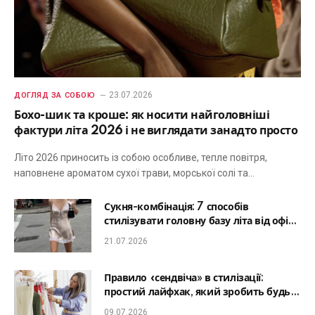
23.07.2026
ДОГЛЯД ЗА СОБОЮ
Бохо-шик та кроше: як носити найголовніші
фактури літа 2026 і не виглядати занадто просто
Літо 2026 приносить із собою особливе, тепле повітря,
наповнене ароматом сухої трави, морської солі та…
Сукня-комбінація: 7 способів
стилізувати головну базу літа від офісу
до романтичної вечері
21.07.2026
Правило «сендвіча» в стилізації:
простий лайфхак, який зробить будь-
який образ гармонійним
09.07.2026