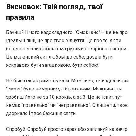
Висновок: Твій погляд, твої
правила
Бачиш? Нічого надскладного. “Смокі айс” – це не про
ідеальні лінії, це про твоє відчуття. Це про те, як ти
береш пензлик і кількома рухами створюєш настрій.
Це маленький акт любові до себе, дозвіл бути
яскравою, бути загадковою, бути собою.
Не бійся експериментувати. Можливо, твій ідеальний
“смокі” буде не чорним, а бронзовим. Можливо, ти
зробиш його не за 10 кроків, а за 3. Це не іспит, тут
немає “правильно” чи “неправильно”. Є лише ти, твоє
дзеркало і твоє бажання сяяти.
Спробуй. Спробуй просто зараз або заплануй на вечір