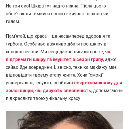
Не три око! Шкіра тут надто ніжна. Після цього
обов’язково вмийся своєю звичною пінкою чи
гелем.
Пам’ятай, що краса – це насамперед здоров’я та
турбота. Особливо важливо дбати про шкіру в
холодні сезони. Ми нещодавно писали про те,
як
підтримати шкіру та імунітет в сезон грипу
, адже
сяйво йде зсередини. І, звісно, техніка макіяжу має
відповідати твоєму етапу життя. Хоча “смокі”
універсальні, існують особливі
секрети макіяжу для
зрілої шкіри, які дарують впевненість
, допомагаючи
підкреслити твою унікальну красу.