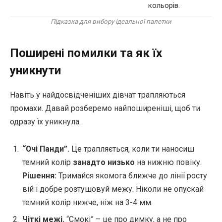
кольорів.
Підказка для вибору ідеальної палетки
Поширені помилки та як їх
уникнути
Навіть у найдосвідченіших дівчат трапляються
промахи. Давай розберемо найпоширеніші, щоб ти
одразу їх уникнула.
“Очі Панди”.
Це трапляється, коли ти наносиш
темний колір
занадто низько
на нижню повіку.
Рішення:
Тримайся якомога ближче до лінії росту
вій і добре розтушовуй межу. Ніколи не опускай
темний колір нижче, ніж на 3-4 мм.
Чіткі межі.
“Смокі” – це про димку, а не про