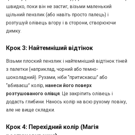
швидко, поки він не застиг, візьми маленький
щільний пензлик (або навіть просто палець) і
розтушуй олівець вгору і в сторони, створюючи
димку.
Крок 3: Найтемніший відтінок
Візьми плоский пензлик і найтемніший відтінок тіней
з палетки (наприклад, чорний або темно-
шоколадний). Рухами, ніби “притискаєш” або
“вбиваєш” колір,
нанеси його поверх
розтушованого олівця
. Це закріпить олівець і
додасть глибини. Нанось колір на всю рухому повіку,
але не вище складки.
Крок 4: Перехідний колір (Магія