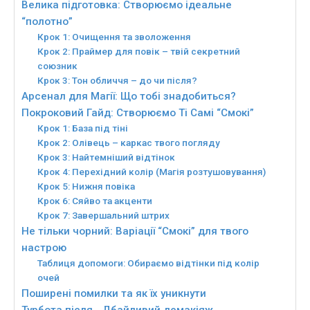
Велика підготовка: Створюємо ідеальне
“полотно”
Крок 1: Очищення та зволоження
Крок 2: Праймер для повік – твій секретний
союзник
Крок 3: Тон обличчя – до чи після?
Арсенал для Магії: Що тобі знадобиться?
Покроковий Гайд: Створюємо Ті Самі “Смокі”
Крок 1: База під тіні
Крок 2: Олівець – каркас твого погляду
Крок 3: Найтемніший відтінок
Крок 4: Перехідний колір (Магія розтушовування)
Крок 5: Нижня повіка
Крок 6: Сяйво та акценти
Крок 7: Завершальний штрих
Не тільки чорний: Варіації “Смокі” для твого
настрою
Таблиця допомоги: Обираємо відтінки під колір
очей
Поширені помилки та як їх уникнути
Турбота після… Дбайливий демакіяж