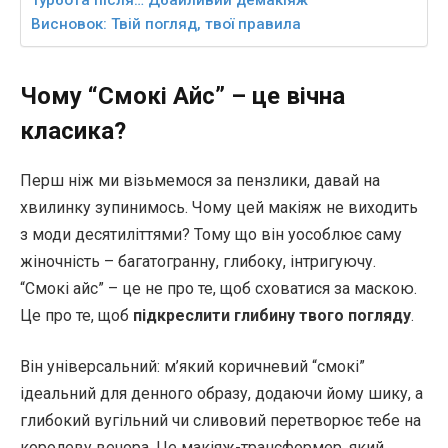
Висновок: Твій погляд, твої правила
Чому “Смокі Айс” – це вічна
класика?
Перш ніж ми візьмемося за пензлики, давай на
хвилинку зупинимось. Чому цей макіяж не виходить
з моди десятиліттями? Тому що він уособлює саму
жіночність – багатогранну, глибоку, інтригуючу.
“Смокі айс” – це не про те, щоб сховатися за маскою.
Це про те, щоб
підкреслити глибину твого погляду
.
Він універсальний: м’який коричневий “смокі”
ідеальний для денного образу, додаючи йому шику, а
глибокий вугільний чи сливовий перетворює тебе на
королеву вечора. Це макіяж-трансформер, який