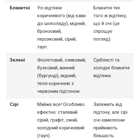
Блакитні
Усі відтінки
Блакитні тіні
коричневого (від кави
того ж відтінку,
до шоколаду), мідний,
що й очі (це
бронзовий,
спрощує
персиковий, сірий,
погляд).
тауп.
Зелені
Фіолетовий, сливовий,
Сріблясті та
бузковий, винний
холодні блакитні
(бургунді), мідний,
відтінки.
теплі коричневі з
червоним підтоном.
Сірі
Майже все! Особливо
Залежить від
ефектно: сталевий
підтону, але сірі
сірий, графіт, синій,
очі-хамелеони
холодний коричневий
приймають
(тауп).
більшість