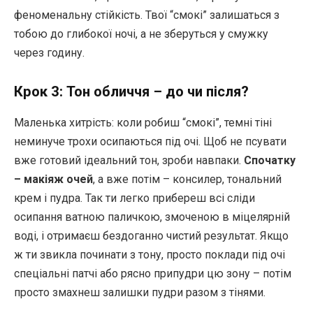
феноменальну стійкість. Твої “смокі” залишаться з
тобою до глибокої ночі, а не зберуться у смужку
через годину.
Крок 3: Тон обличчя – до чи після?
Маленька хитрість: коли робиш “смокі”, темні тіні
неминуче трохи осипаються під очі. Щоб не псувати
вже готовий ідеальний тон, зроби навпаки.
Спочатку
– макіяж очей
, а вже потім – консилер, тональний
крем і пудра. Так ти легко прибереш всі сліди
осипання ватною паличкою, змоченою в міцелярній
воді, і отримаєш бездоганно чистий результат. Якщо
ж ти звикла починати з тону, просто поклади під очі
спеціальні патчі або рясно припудри цю зону – потім
просто змахнеш залишки пудри разом з тінями.