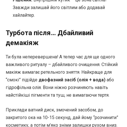
Завжди залишай його світлим або додавай
хайлайтер.
Турбота після… Дбайливий
демакіяж
Ти була неперевершена! А тепер час для ще одного
важливого ритуалу – дбайливого очищення. Стійкий
макіяж вимагає ретельного зняття. Найкраще для
“смокі” підійде
двофазний засіб (олія + вода)
або
гідрофільна олія. Вони ніжно розчиняють навіть
найстійкіші пігменти та туш, не вимагаючи тертя.
Приклади ватний диск, змочений засобом, до
закритого ока на 10-15 секунд, дай йому “розчинити”
косметику, а потім м’яко зніми залишки рухом вниз.