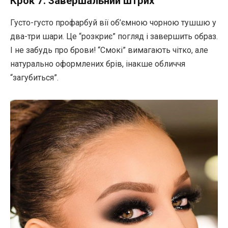
Крок 7: Завершальний штрих
Густо-густо профарбуй вії об’ємною чорною тушшю у
два-три шари. Це “розкриє” погляд і завершить образ.
І не забудь про брови! “Смокі” вимагають чітко, але
натурально оформлених брів, інакше обличчя
“загубиться”.