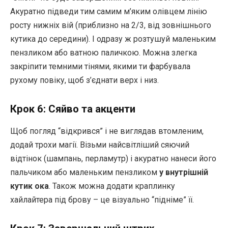
Акуратно підведи тим самим м’яким олівцем лінію
росту нижніх вій (приблизно на 2/3, від зовнішнього
кутика до середини). І одразу ж розтушуй маленьким
пензликом або ватною паличкою. Можна злегка
закріпити темними тінями, якими ти фарбувала
рухому повіку, щоб з’єднати верх і низ.
Крок 6: Сяйво та акценти
Щоб погляд “відкрився” і не виглядав втомленим,
додай трохи магії. Візьми найсвітліший сяючий
відтінок (шампань, перламутр) і акуратно нанеси його
пальчиком або маленьким пензликом
у внутрішній
кутик ока
. Також можна додати краплинку
хайлайтера під брову – це візуально “підніме” її.