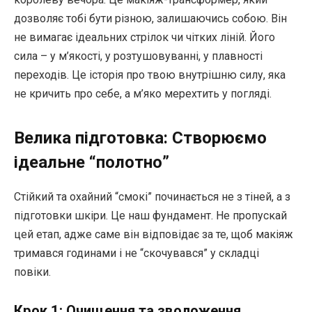
дозволяє тобі бути різною, залишаючись собою. Він
не вимагає ідеальних стрілок чи чітких ліній. Його
сила – у м’якості, у розтушовуванні, у плавності
переходів. Це історія про твою внутрішню силу, яка
не кричить про себе, а м’яко мерехтить у погляді.
Велика підготовка: Створюємо
ідеальне “полотно”
Стійкий та охайний “смокі” починається не з тіней, а з
підготовки шкіри. Це наш фундамент. Не пропускай
цей етап, адже саме він відповідає за те, щоб макіяж
тримався годинами і не “скочувався” у складці
повіки.
Крок 1: Очищення та зволоження