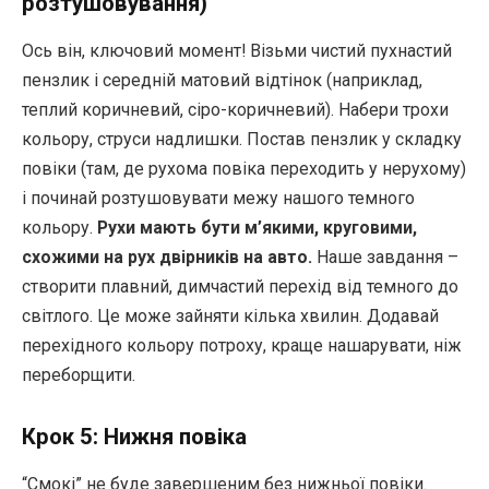
розтушовування)
Ось він, ключовий момент! Візьми чистий пухнастий
пензлик і середній матовий відтінок (наприклад,
теплий коричневий, сіро-коричневий). Набери трохи
кольору, струси надлишки. Постав пензлик у складку
повіки (там, де рухома повіка переходить у нерухому)
і починай розтушовувати межу нашого темного
кольору.
Рухи мають бути м’якими, круговими,
схожими на рух двірників на авто.
Наше завдання –
створити плавний, димчастий перехід від темного до
світлого. Це може зайняти кілька хвилин. Додавай
перехідного кольору потроху, краще нашарувати, ніж
переборщити.
Крок 5: Нижня повіка
“Смокі” не буде завершеним без нижньої повіки.