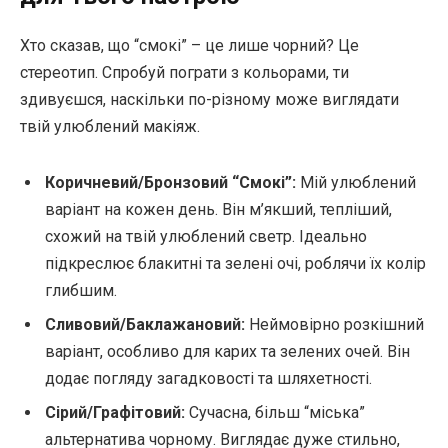
Хто сказав, що “смокі” – це лише чорний? Це
стереотип. Спробуй пограти з кольорами, ти
здивуєшся, наскільки по-різному може виглядати
твій улюблений макіяж.
Коричневий/Бронзовий “Смокі”:
Мій улюблений
варіант на кожен день. Він м’якший, тепліший,
схожий на твій улюблений светр. Ідеально
підкреслює блакитні та зелені очі, роблячи їх колір
глибшим.
Сливовий/Баклажановий:
Неймовірно розкішний
варіант, особливо для карих та зелених очей. Він
додає погляду загадковості та шляхетності.
Сірий/Графітовий:
Сучасна, більш “міська”
альтернатива чорному. Виглядає дуже стильно,