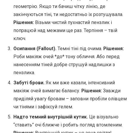
геометрію. Якщо ти бачиш чітку лінію, де
закінчуються тіні, ти недостатньо їх розтушувала.
Рішення:
Візьми чистий пухнастий пензлик і
попрацюй над межами ще раз. Терпіння – твій
ключ.
Осипання (Fallout).
Темні тіні під очима.
Рішення:
Роби макіяж очей *до* тону обличчя. Або перед
нанесенням тіней добре струшуй надлишки з
пензлика.
Забуті брови.
Як ми вже казали, інтенсивний
макіяж очей вимагає балансу.
Рішення:
Завжди
приділяй увагу бровам – заповни пробіли олівцем
чи тінями і зафіксуй гелем.
Надто темний внутрішній кутик.
Це візуально
“ставить” очі ближче і робить погляд втомленим.
Рішення:
Внутрішній кутик – це зона світла!