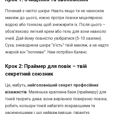
Починай з чистої шкіри. Навіть якщо ти не наносила
макіяж до цього, ніжно протри повіки міцелярною
водою або тоніком, щоб знежирити їх. Після цього –
обов’язково легкий крем або гель для зони навколо
очей. Дай йому повністю увібратися (5-10 хвилин).
Суха, зневоднена шкіра “з’їсть” твій макіяж, а на надто
жирній він “попливе”. Нам потрібен баланс.
Крок 2: Праймер для повік – твій
секретний союзник
Це, мабуть,
найголовніший секрет професійних
візажистів
. Маленька краплина бази (праймеру) для
тіней творить дива: вона вирівнює поверхню повіки,
робить кольори тіней набагато яскравішими та
насиченішими і, що найважливіше, гарантує