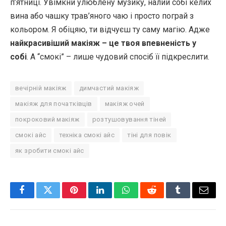
п’ятниці. Увімкни улюблену музику, налий собі келих
вина або чашку трав’яного чаю і просто пограй з
кольором. Я обіцяю, ти відчуєш ту саму магію. Адже
найкрасивіший макіяж – це твоя впевненість у
собі
. А “смокі” – лише чудовий спосіб її підкреслити.
вечірній макіяж
димчастий макіяж
макіяж для початківців
макіяж очей
покроковий макіяж
розтушовування тіней
смокі айс
техніка смокі айс
тіні для повік
як зробити смокі айс
Facebook
Twitter
Pinterest
LinkedIn
WhatsApp
Reddit
Tumblr
Email