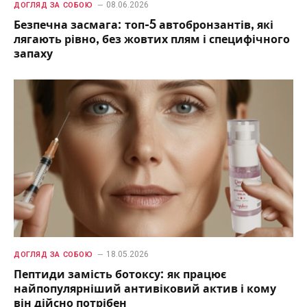
08.06.2026
ДОГЛЯД ЗА СОБОЮ
Безпечна засмага: топ-5 автобронзантів, які
лягають рівно, без жовтих плям і специфічного
запаху
18.05.2026
ДОГЛЯД ЗА СОБОЮ
Пептиди замість ботоксу: як працює
найпопулярніший антивіковий актив і кому
він дійсно потрібен