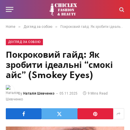
»
»
Home
Догляд за собою
Покроковий гайд: Як зробити ідеальні “смокі айс” (Smokey Eyes)
ДОГЛЯД ЗА СОБОЮ
Покроковий гайд: Як
зробити ідеальні “смокі
айс” (Smokey Eyes)
By
Наталія Шевченко
05.11.2025
9 Mins Read