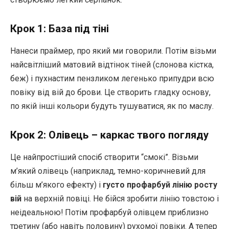
Крок 1: База під тіні
Нанеси праймер, про який ми говорили. Потім візьми
найсвітліший матовий відтінок тіней (слонова кістка,
беж) і пухнастим пензликом легенько припудри всю
повіку від вій до брови. Це створить гладку основу,
по якій інші кольори будуть тушуватися, як по маслу.
Крок 2: Олівець – каркас твого погляду
Це найпростіший спосіб створити “смокі”. Візьми
м’який олівець (наприклад, темно-коричневий для
більш м’якого ефекту) і
густо профарбуй лінію росту
вій
на верхній повіці. Не бійся зробити лінію товстою і
неідеальною! Потім профарбуй олівцем приблизно
третину (або навіть половину) рухомої повіки. А тепер