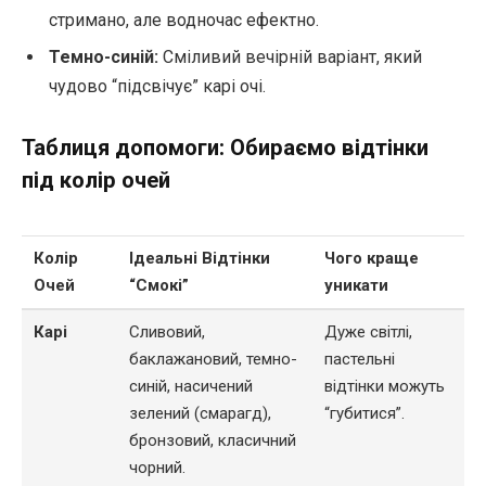
стримано, але водночас ефектно.
Темно-синій:
Сміливий вечірній варіант, який
чудово “підсвічує” карі очі.
Таблиця допомоги: Обираємо відтінки
під колір очей
Колір
Ідеальні Відтінки
Чого краще
Очей
“Смокі”
уникати
Карі
Сливовий,
Дуже світлі,
баклажановий, темно-
пастельні
синій, насичений
відтінки можуть
зелений (смарагд),
“губитися”.
бронзовий, класичний
чорний.