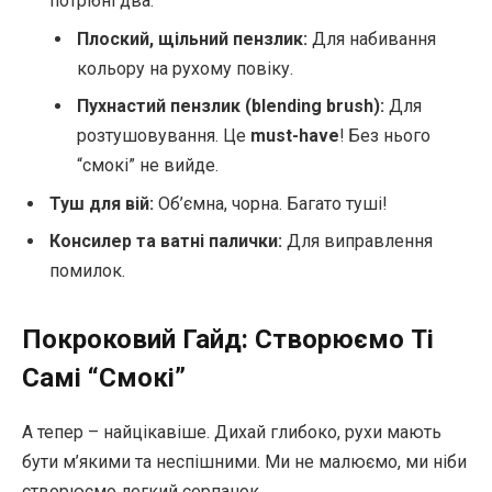
потрібні два:
Плоский, щільний пензлик:
Для набивання
кольору на рухому повіку.
Пухнастий пензлик (blending brush):
Для
розтушовування. Це
must-have
! Без нього
“смокі” не вийде.
Туш для вій:
Об’ємна, чорна. Багато туші!
Консилер та ватні палички:
Для виправлення
помилок.
Покроковий Гайд: Створюємо Ті
Самі “Смокі”
А тепер – найцікавіше. Дихай глибоко, рухи мають
бути м’якими та неспішними. Ми не малюємо, ми ніби
створюємо легкий серпанок.