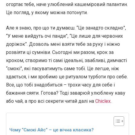
огортає тебе, наче улюблений кашеміровий палантин.
Це погляд, у якому можна потонути.
Але я знаю, про що ти думаєш. “Це занадто складно”,
“У мене вийдуть очі панди”, “Це лише для червоних
доріжок”. Дозволь мені взяти тебе за руку і ніжно
розвіяти ці сумніви. Сьогодні ми разом, крок за
кроком, створимо ті самі ідеальні, звабливі, димчасті
“смокі”, які пасуватимуть саме тобі. Це легше, ніж
здається, і ми зробимо це ритуалом турботи про себе.
Все, що тобі знадобиться – трохи часу для себе і
бажання сяяти. Готова? Тоді заварюй улюблену каву
або чай, а про всі секрети читай далі на
Chiclex
.
Чому “Смокі Айс” – це вічна класика?