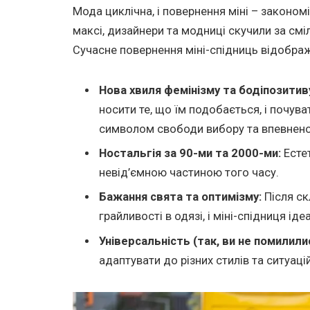
Мода циклічна, і повернення міні – закономір
максі, дизайнери та модниці скучили за смі
Сучасне повернення міні-спідниць відображ
Нова хвиля фемінізму та бодіпозитив
носити те, що їм подобається, і почува
символом свободи вибору та впевнено
Ностальгія за 90-ми та 2000-ми:
Естет
невід’ємною частиною того часу.
Бажання свята та оптимізму:
Після ск
грайливості в одязі, і міні-спідниця ід
Універсальність (так, ви не помилилис
адаптувати до різних стилів та ситуаці