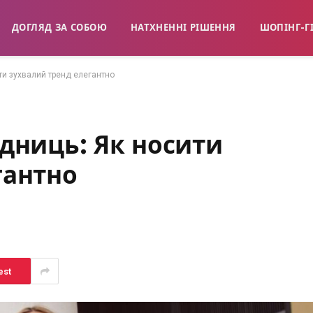
ДОГЛЯД ЗА СОБОЮ
НАТХНЕННІ РІШЕННЯ
ШОПІНГ-Г
ти зухвалий тренд елегантно
ідниць: Як носити
гантно
est