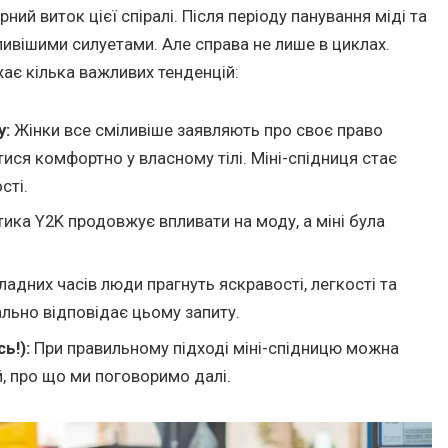
ний виток цієї спіралі. Після періоду панування міді та
ливішими силуетами. Але справа не лише в циклах.
ає кілька важливих тенденцій:
у:
Жінки все сміливіше заявляють про своє право
тися комфортно у власному тілі. Міні-спідниця стає
сті.
ика Y2K продовжує впливати на моду, а міні була
ладних часів люди прагнуть яскравості, легкості та
еально відповідає цьому запиту.
ь!):
При правильному підході міні-спідницю можна
й, про що ми поговоримо далі.