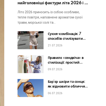
найголовніші фактури літа 2026 і не
виглядати занадто просто
Літо 2026 приносить із собою особливе,
тепле повітря, наповнене ароматом сухої
трави, морської солі та…
Сукня-комбінація: 7
способів стилізувати
головну базу літа від
21.07.2026
офісу до романтичної
вечері
Правило «сендвіча» в
стилізації: простий
лайфхак, який зробить
09.07.2026
будь-який образ
гармонійним
Бар’єр шкіри та сонце:
як відновити обличчя
після відпустки та
06.07.2026
уникнути фотостаріння