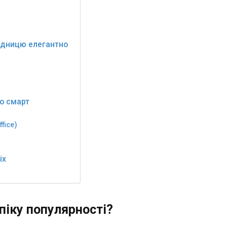
підницю елегантно
до смарт
ffice)
іх
 піку популярності?