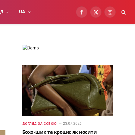
ІД
UA
Facebook
X
Instagram
(Twitter)
23.07.2026
ДОГЛЯД ЗА СОБОЮ
Бохо-шик та кроше: як носити