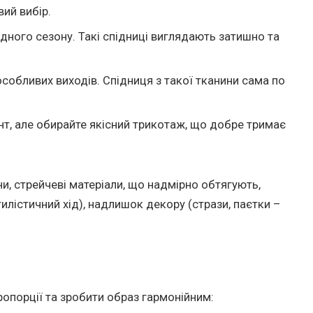
ий вибір.
дного сезону. Такі спідниці виглядають затишно та
особливих виходів. Спідниця з такої тканини сама по
т, але обирайте якісний трикотаж, що добре тримає
ни, стрейчеві матеріали, що надмірно обтягують,
илістичний хід), надлишок декору (стрази, паєтки –
опорції та зробити образ гармонійним: