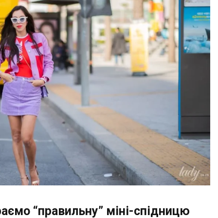
раємо “правильну” міні-спідницю