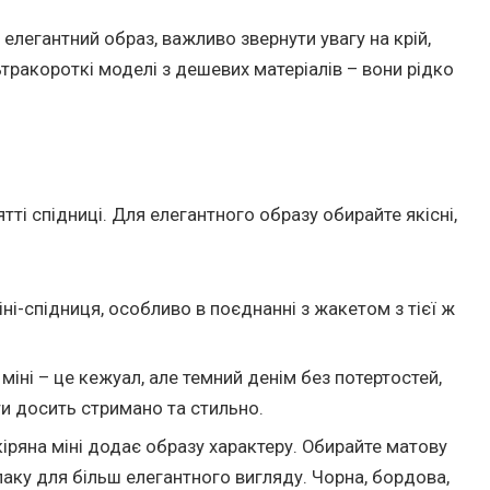
 елегантний образ, важливо звернути увагу на крій,
ьтракороткі моделі з дешевих матеріалів – вони рідко
тті спідниці. Для елегантного образу обирайте якісні,
іні-спідниця, особливо в поєднанні з жакетом з тієї ж
іні – це кежуал, але темний денім без потертостей,
и досить стримано та стильно.
іряна міні додає образу характеру. Обирайте матову
лаку для більш елегантного вигляду. Чорна, бордова,