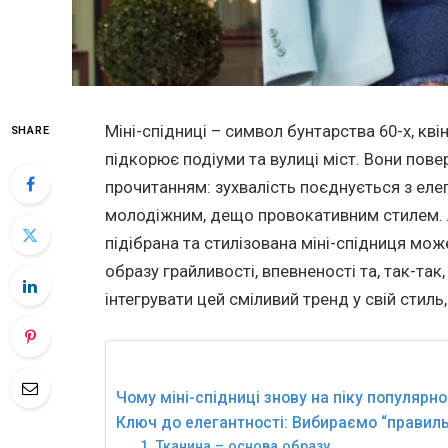
Міні-спідниці – символ бунтарства 60-х, кві
SHARE
підкорює подіуми та вулиці міст. Вони пове
прочитанням: зухвалість поєднується з елег
молодіжним, дещо провокативним стилем. Ал
підібрана та стилізована міні-спідниця мо
образу грайливості, впевненості та, так-так
інтегрувати цей сміливий тренд у свій стил
Чому міні-спідниці знову на піку популярно
Ключ до елегантності: Вибираємо “правиль
1. Тканина – основа образу