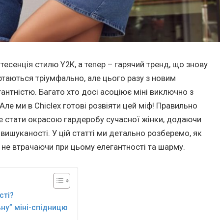
нтесенція стилю Y2K, а тепер – гарячий тренд, що знову
ртаються тріумфально, але цього разу з новим
антністю. Багато хто досі асоціює міні виключно з
е ми в Chiclex готові розвіяти цей міф! Правильно
же стати окрасою гардеробу сучасної жінки, додаючи
, вишуканості. У цій статті ми детально розберемо, як
ь, не втрачаючи при цьому елегантності та шарму.
сті?
ну” міні-спідницю