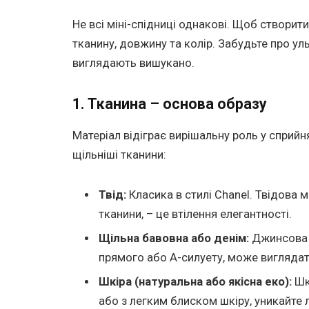
Не всі міні-спідниці однакові. Щоб створити
тканину, довжину та колір. Забудьте про ул
виглядають вишукано.
1. Тканина – основа образу
Матеріал відіграє вирішальну роль у сприйня
щільніші тканини:
Твід:
Класика в стилі Chanel. Твідова м
тканини, – це втілення елегантності.
Щільна бавовна або денім:
Джинсова м
прямого або А-силуету, може виглядат
Шкіра (натуральна або якісна еко):
Шк
або з легким блиском шкіру, уникайте 