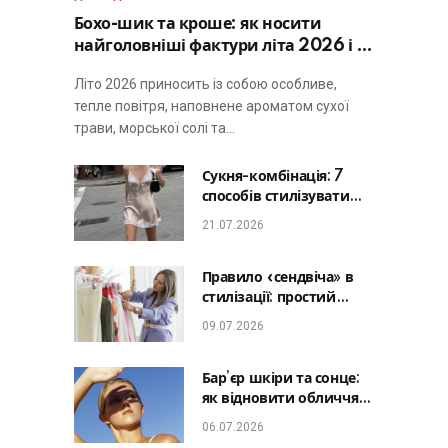
Бохо-шик та кроше: як носити
найголовніші фактури літа 2026 і не
виглядати занадто просто
Літо 2026 приносить із собою особливе,
тепле повітря, наповнене ароматом сухої
трави, морської солі та…
Сукня-комбінація: 7
способів стилізувати
головну базу літа від
21.07.2026
офісу до романтичної
вечері
Правило «сендвіча» в
стилізації: простий
лайфхак, який зробить
09.07.2026
будь-який образ
гармонійним
Бар’єр шкіри та сонце:
як відновити обличчя
після відпустки та
06.07.2026
уникнути фотостаріння