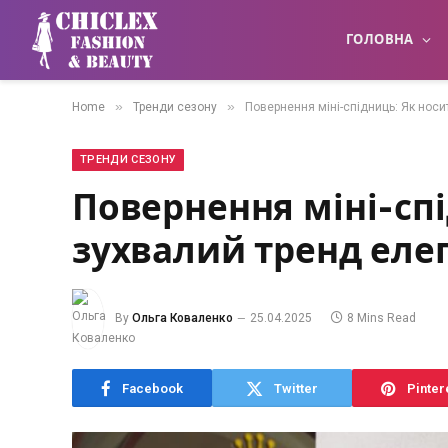
ГОЛОВНА
»
»
Home
Тренди сезону
Повернення міні-спідниць: Як носи
ТРЕНДИ СЕЗОНУ
Повернення міні-сп
зухвалий тренд еле
By
Ольга Коваленко
25.04.2025
8 Mins Read
Facebook
Twitter
Pinter