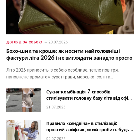
23.07.2026
ДОГЛЯД ЗА СОБОЮ
Бохо-шик та кроше: як носити найголовніші
фактури літа 2026 і не виглядати занадто просто
Літо 2026 приносить із собою особливе, тепле повітря,
наповнене ароматом сухої трави, морської солі та…
Сукня-комбінація: 7 способів
стилізувати головну базу літа від офісу
до романтичної вечері
21.07.2026
Правило «сендвіча» в стилізації:
простий лайфхак, який зробить будь-
який образ гармонійним
09.07.2026