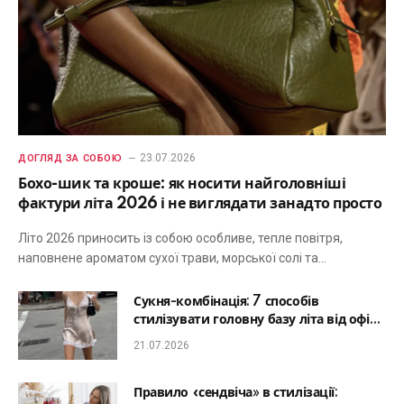
23.07.2026
ДОГЛЯД ЗА СОБОЮ
Бохо-шик та кроше: як носити найголовніші
фактури літа 2026 і не виглядати занадто просто
Літо 2026 приносить із собою особливе, тепле повітря,
наповнене ароматом сухої трави, морської солі та…
Сукня-комбінація: 7 способів
стилізувати головну базу літа від офісу
до романтичної вечері
21.07.2026
Правило «сендвіча» в стилізації: