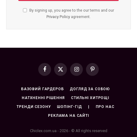
By signing up, you agree to the our terms and our
Privacy Policy
agreement.
Facebook
X
Instagram
Pinterest
(Twitter)
БАЗОВИЙ ГАРДЕРОБ
ДОГЛЯД ЗА СОБОЮ
НАТХНЕННІ РІШЕННЯ
СТИЛЬНІ ХИТРОЩІ
ТРЕНДИ СЕЗОНУ
ШОПІНГ-ГІД
|
ПРО НАС
РЕКЛАМА НА САЙТІ
Chiclex.com.ua - 2026 - © All rights reserved