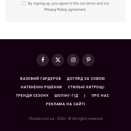
By signing up, you agree to the our terms and our
Privacy Policy
agreement.
Facebook
X
Instagram
Pinterest
(Twitter)
БАЗОВИЙ ГАРДЕРОБ
ДОГЛЯД ЗА СОБОЮ
НАТХНЕННІ РІШЕННЯ
СТИЛЬНІ ХИТРОЩІ
ТРЕНДИ СЕЗОНУ
ШОПІНГ-ГІД
|
ПРО НАС
РЕКЛАМА НА САЙТІ
Chiclex.com.ua - 2026 - © All rights reserved