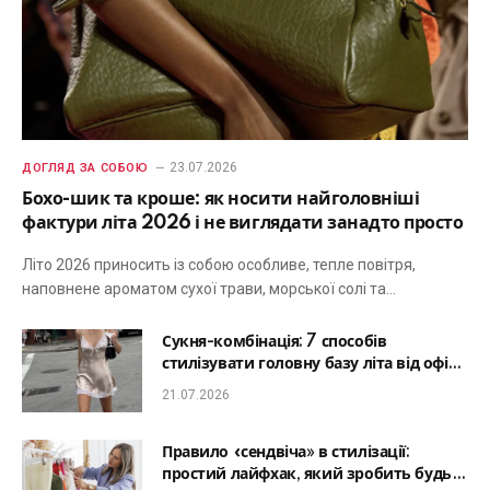
23.07.2026
ДОГЛЯД ЗА СОБОЮ
Бохо-шик та кроше: як носити найголовніші
фактури літа 2026 і не виглядати занадто просто
Літо 2026 приносить із собою особливе, тепле повітря,
наповнене ароматом сухої трави, морської солі та…
Сукня-комбінація: 7 способів
стилізувати головну базу літа від офісу
до романтичної вечері
21.07.2026
Правило «сендвіча» в стилізації:
простий лайфхак, який зробить будь-