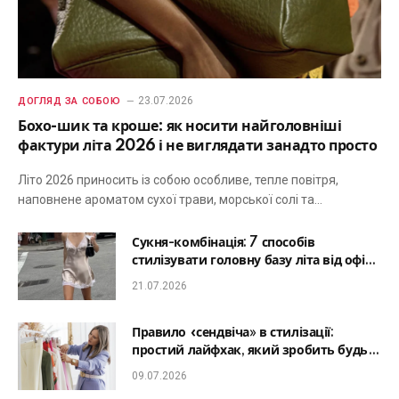
23.07.2026
ДОГЛЯД ЗА СОБОЮ
Бохо-шик та кроше: як носити найголовніші
фактури літа 2026 і не виглядати занадто просто
Літо 2026 приносить із собою особливе, тепле повітря,
наповнене ароматом сухої трави, морської солі та…
Сукня-комбінація: 7 способів
стилізувати головну базу літа від офісу
до романтичної вечері
21.07.2026
Правило «сендвіча» в стилізації:
простий лайфхак, який зробить будь-
який образ гармонійним
09.07.2026