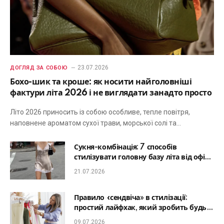
23.07.2026
ДОГЛЯД ЗА СОБОЮ
Бохо-шик та кроше: як носити найголовніші
фактури літа 2026 і не виглядати занадто просто
Літо 2026 приносить із собою особливе, тепле повітря,
наповнене ароматом сухої трави, морської солі та…
Сукня-комбінація: 7 способів
стилізувати головну базу літа від офісу
до романтичної вечері
21.07.2026
Правило «сендвіча» в стилізації:
простий лайфхак, який зробить будь-
який образ гармонійним
09.07.2026