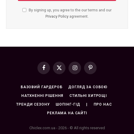
By signing up, you agree to the our terms and our
Privacy Policy
agreement.
Facebook
X
Instagram
Pinterest
(Twitter)
БАЗОВИЙ ГАРДЕРОБ
ДОГЛЯД ЗА СОБОЮ
НАТХНЕННІ РІШЕННЯ
СТИЛЬНІ ХИТРОЩІ
ТРЕНДИ СЕЗОНУ
ШОПІНГ-ГІД
|
ПРО НАС
РЕКЛАМА НА САЙТІ
Chiclex.com.ua - 2026 - © All rights reserved