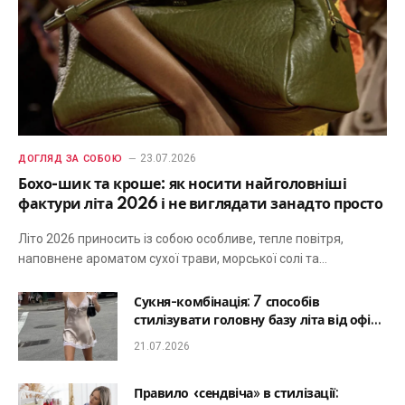
23.07.2026
ДОГЛЯД ЗА СОБОЮ
Бохо-шик та кроше: як носити найголовніші
фактури літа 2026 і не виглядати занадто просто
Літо 2026 приносить із собою особливе, тепле повітря,
наповнене ароматом сухої трави, морської солі та…
Сукня-комбінація: 7 способів
стилізувати головну базу літа від офісу
до романтичної вечері
21.07.2026
Правило «сендвіча» в стилізації: