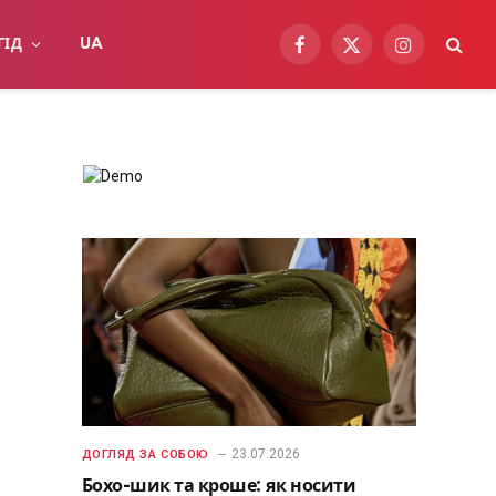
ГІД
UA
Facebook
X
Instagram
(Twitter)
23.07.2026
ДОГЛЯД ЗА СОБОЮ
Бохо-шик та кроше: як носити