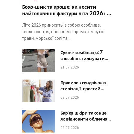
Бохо-шик та кроше: як носити
найголовніші фактури літа 2026 і не
виглядати занадто просто
Літо 2026 приносить із собою особливе,
тепле повітря, наповнене ароматом сухої
трави, морської солі та…
Сукня-комбінація: 7
способів стилізувати
головну базу літа від
21.07.2026
офісу до романтичної
вечері
Правило «сендвіча» в
стилізації: простий
лайфхак, який зробить
09.07.2026
будь-який образ
гармонійним
Бар’єр шкіри та сонце:
як відновити обличчя
після відпустки та
06.07.2026
уникнути фотостаріння