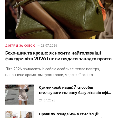
23.07.2026
ДОГЛЯД ЗА СОБОЮ
Бохо-шик та кроше: як носити найголовніші
фактури літа 2026 і не виглядати занадто просто
Літо 2026 приносить із собою особливе, тепле повітря,
наповнене ароматом сухої трави, морської солі та…
Сукня-комбінація: 7 способів
стилізувати головну базу літа від офісу
до романтичної вечері
21.07.2026
Правило «сендвіча» в стилізації: