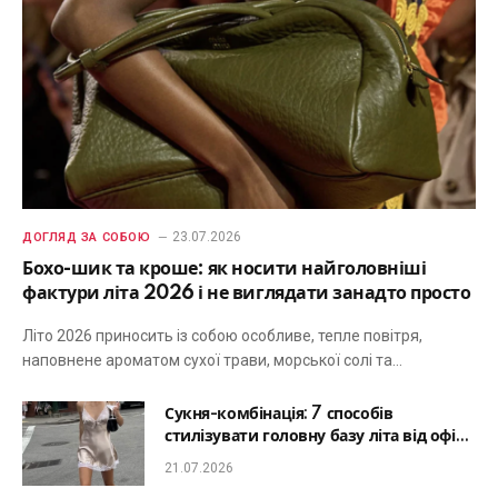
23.07.2026
ДОГЛЯД ЗА СОБОЮ
Бохо-шик та кроше: як носити найголовніші
фактури літа 2026 і не виглядати занадто просто
Літо 2026 приносить із собою особливе, тепле повітря,
наповнене ароматом сухої трави, морської солі та…
Сукня-комбінація: 7 способів
стилізувати головну базу літа від офісу
до романтичної вечері
21.07.2026