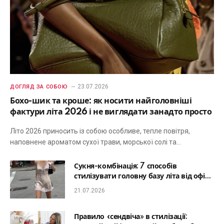
23.07.2026
ДОГЛЯД ЗА СОБОЮ
Бохо-шик та кроше: як носити найголовніші
фактури літа 2026 і не виглядати занадто просто
Літо 2026 приносить із собою особливе, тепле повітря,
наповнене ароматом сухої трави, морської солі та…
Сукня-комбінація: 7 способів
стилізувати головну базу літа від офісу
до романтичної вечері
21.07.2026
Правило «сендвіча» в стилізації: