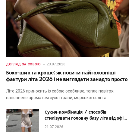
23.07.2026
ДОГЛЯД ЗА СОБОЮ
Бохо-шик та кроше: як носити найголовніші
фактури літа 2026 і не виглядати занадто просто
Літо 2026 приносить із собою особливе, тепле повітря,
наповнене ароматом сухої трави, морської солі та…
Сукня-комбінація: 7 способів
стилізувати головну базу літа від офісу
до романтичної вечері
21.07.2026