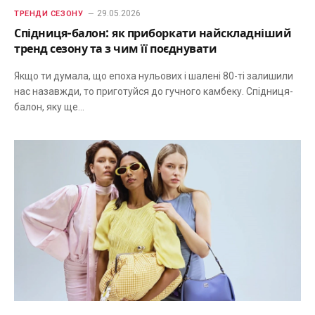
29.05.2026
ТРЕНДИ СЕЗОНУ
Спідниця-балон: як приборкати найскладніший
тренд сезону та з чим її поєднувати
Якщо ти думала, що епоха нульових і шалені 80-ті залишили
нас назавжди, то приготуйся до гучного камбеку. Спідниця-
балон, яку ще…