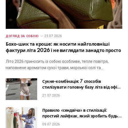
23.07.2026
ДОГЛЯД ЗА СОБОЮ
Бохо-шик та кроше: як носити найголовніші
фактури літа 2026 і не виглядати занадто просто
Літо 2026 приносить із собою особливе, тепле повітря,
наповнене ароматом сухої трави, морської солі та…
Сукня-комбінація: 7 способів
стилізувати головну базу літа від офісу
до романтичної вечері
21.07.2026
Правило «сендвіча» в стилізації:
простий лайфхак, який зробить будь-
який образ гармонійним
09.07.2026