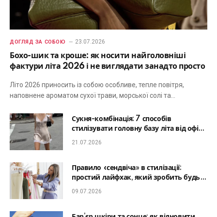
23.07.2026
ДОГЛЯД ЗА СОБОЮ
Бохо-шик та кроше: як носити найголовніші
фактури літа 2026 і не виглядати занадто просто
Літо 2026 приносить із собою особливе, тепле повітря,
наповнене ароматом сухої трави, морської солі та…
Сукня-комбінація: 7 способів
стилізувати головну базу літа від офісу
до романтичної вечері
21.07.2026
Правило «сендвіча» в стилізації:
простий лайфхак, який зробить будь-
який образ гармонійним
09.07.2026