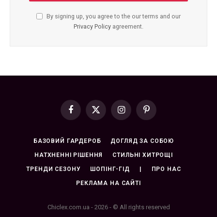
By signing up, you agree to the our terms and our
Privacy Policy
agreement.
Facebook
X
Instagram
Pinterest
(Twitter)
БАЗОВИЙ ГАРДЕРОБ
ДОГЛЯД ЗА СОБОЮ
НАТХНЕННІ РІШЕННЯ
СТИЛЬНІ ХИТРОЩІ
ТРЕНДИ СЕЗОНУ
ШОПІНГ-ГІД
|
ПРО НАС
РЕКЛАМА НА САЙТІ
Chiclex.com.ua - 2026 - © All rights reserved