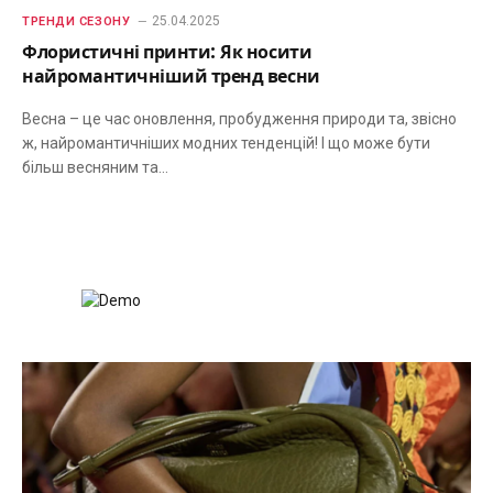
25.04.2025
ТРЕНДИ СЕЗОНУ
Флористичні принти: Як носити
найромантичніший тренд весни
Весна – це час оновлення, пробудження природи та, звісно
ж, найромантичніших модних тенденцій! І що може бути
більш весняним та…