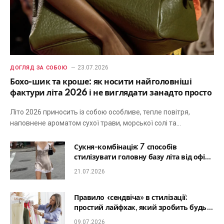
23.07.2026
ДОГЛЯД ЗА СОБОЮ
Бохо-шик та кроше: як носити найголовніші
фактури літа 2026 і не виглядати занадто просто
Літо 2026 приносить із собою особливе, тепле повітря,
наповнене ароматом сухої трави, морської солі та…
Сукня-комбінація: 7 способів
стилізувати головну базу літа від офісу
до романтичної вечері
21.07.2026
Правило «сендвіча» в стилізації:
простий лайфхак, який зробить будь-
який образ гармонійним
09.07.2026