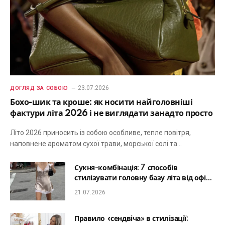
23.07.2026
ДОГЛЯД ЗА СОБОЮ
Бохо-шик та кроше: як носити найголовніші
фактури літа 2026 і не виглядати занадто просто
Літо 2026 приносить із собою особливе, тепле повітря,
наповнене ароматом сухої трави, морської солі та…
Сукня-комбінація: 7 способів
стилізувати головну базу літа від офісу
до романтичної вечері
21.07.2026
Правило «сендвіча» в стилізації: