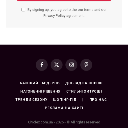
By signing up, you agree to the our terms and our
Privacy Policy
agreement.
Facebook
X
Instagram
Pinterest
(Twitter)
БАЗОВИЙ ГАРДЕРОБ
ДОГЛЯД ЗА СОБОЮ
НАТХНЕННІ РІШЕННЯ
СТИЛЬНІ ХИТРОЩІ
ТРЕНДИ СЕЗОНУ
ШОПІНГ-ГІД
|
ПРО НАС
РЕКЛАМА НА САЙТІ
Chiclex.com.ua - 2026 - © All rights reserved