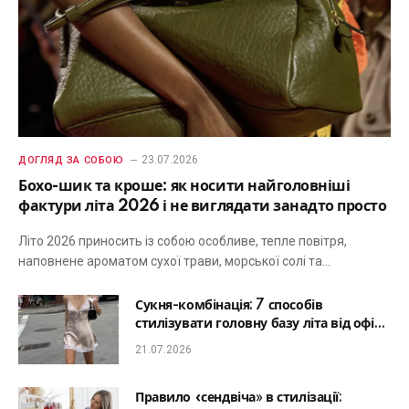
23.07.2026
ДОГЛЯД ЗА СОБОЮ
Бохо-шик та кроше: як носити найголовніші
фактури літа 2026 і не виглядати занадто просто
Літо 2026 приносить із собою особливе, тепле повітря,
наповнене ароматом сухої трави, морської солі та…
Сукня-комбінація: 7 способів
стилізувати головну базу літа від офісу
до романтичної вечері
21.07.2026
Правило «сендвіча» в стилізації: