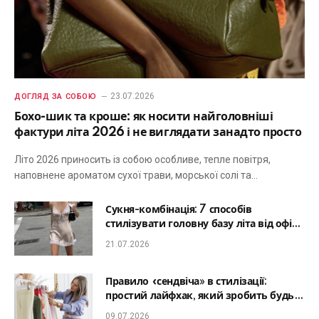
23.07.2026
ДОГЛЯД ЗА СОБОЮ
Бохо-шик та кроше: як носити найголовніші
фактури літа 2026 і не виглядати занадто просто
Літо 2026 приносить із собою особливе, тепле повітря,
наповнене ароматом сухої трави, морської солі та…
Сукня-комбінація: 7 способів
стилізувати головну базу літа від офісу
до романтичної вечері
21.07.2026
Правило «сендвіча» в стилізації:
простий лайфхак, який зробить будь-
який образ гармонійним
09.07.2026