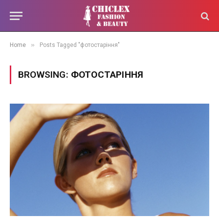
»
Home
Posts Tagged "фотостаріння"
BROWSING:
ФОТОСТАРІННЯ