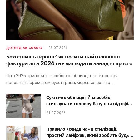
23.07.2026
ДОГЛЯД ЗА СОБОЮ
Бохо-шик та кроше: як носити найголовніші
фактури літа 2026 і не виглядати занадто просто
Літо 2026 приносить із собою особливе, тепле повітря,
наповнене ароматом сухої трави, морської солі та…
Сукня-комбінація: 7 способів
стилізувати головну базу літа від офісу
до романтичної вечері
21.07.2026
Правило «сендвіча» в стилізації:
простий лайфхак, який зробить будь-