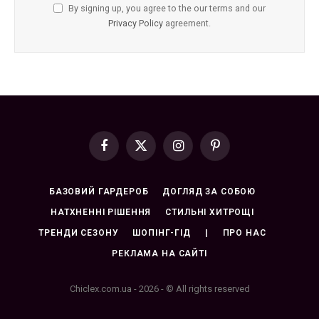
By signing up, you agree to the our terms and our
Privacy Policy
agreement.
Facebook
X
Instagram
Pinterest
(Twitter)
БАЗОВИЙ ГАРДЕРОБ
ДОГЛЯД ЗА СОБОЮ
НАТХНЕННІ РІШЕННЯ
СТИЛЬНІ ХИТРОЩІ
ТРЕНДИ СЕЗОНУ
ШОПІНГ-ГІД
|
ПРО НАС
РЕКЛАМА НА САЙТІ
Chiclex.com.ua - 2026 - © All rights reserved