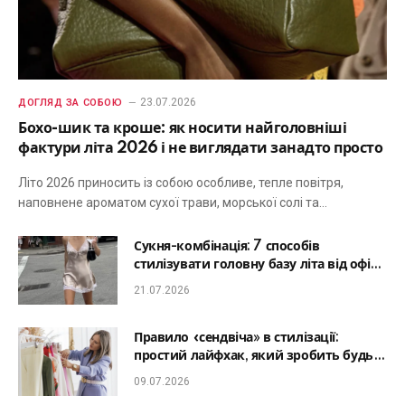
23.07.2026
ДОГЛЯД ЗА СОБОЮ
Бохо-шик та кроше: як носити найголовніші
фактури літа 2026 і не виглядати занадто просто
Літо 2026 приносить із собою особливе, тепле повітря,
наповнене ароматом сухої трави, морської солі та…
Сукня-комбінація: 7 способів
стилізувати головну базу літа від офісу
до романтичної вечері
21.07.2026
Правило «сендвіча» в стилізації:
простий лайфхак, який зробить будь-
який образ гармонійним
09.07.2026