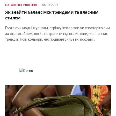
05.05.2025
НАТХНЕННІ РІШЕННЯ
Як знайти баланс між трендами та власним
стилем
Гортаючи модні журнали, стрічку Instagram чи спостерігаючи
за стрітстайлом, легко потрапити під вплив швидкоплинних
трендів. Нові кольори, несподівані силуети, яскраві…