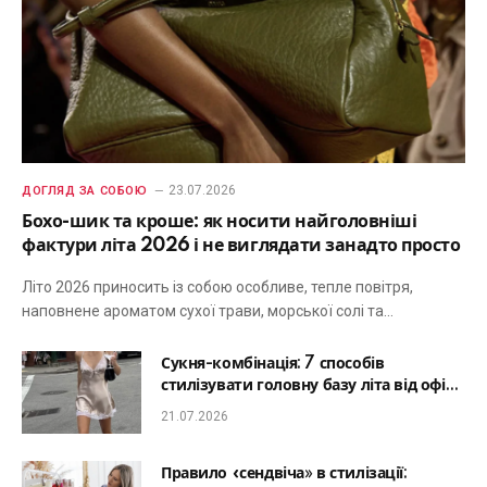
23.07.2026
ДОГЛЯД ЗА СОБОЮ
Бохо-шик та кроше: як носити найголовніші
фактури літа 2026 і не виглядати занадто просто
Літо 2026 приносить із собою особливе, тепле повітря,
наповнене ароматом сухої трави, морської солі та…
Сукня-комбінація: 7 способів
стилізувати головну базу літа від офісу
до романтичної вечері
21.07.2026
Правило «сендвіча» в стилізації: