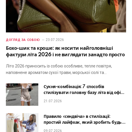
23.07.2026
ДОГЛЯД ЗА СОБОЮ
Бохо-шик та кроше: як носити найголовніші
фактури літа 2026 і не виглядати занадто просто
Літо 2026 приносить із собою особливе, тепле повітря,
наповнене ароматом сухої трави, морської солі та…
Сукня-комбінація: 7 способів
стилізувати головну базу літа від офісу
до романтичної вечері
21.07.2026
Правило «сендвіча» в стилізації:
простий лайфхак, який зробить будь-
який образ гармонійним
09.07.2026