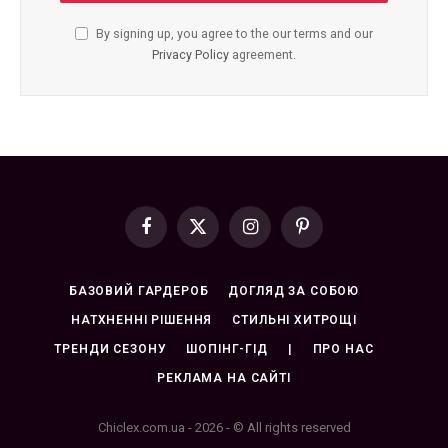
By signing up, you agree to the our terms and our
Privacy Policy
agreement.
Facebook
X
Instagram
Pinterest
(Twitter)
БАЗОВИЙ ГАРДЕРОБ
ДОГЛЯД ЗА СОБОЮ
НАТХНЕННІ РІШЕННЯ
СТИЛЬНІ ХИТРОЩІ
ТРЕНДИ СЕЗОНУ
ШОПІНГ-ГІД
|
ПРО НАС
РЕКЛАМА НА САЙТІ
Chiclex.com.ua - 2026 - © All rights reserved