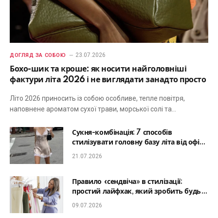
23.07.2026
ДОГЛЯД ЗА СОБОЮ
Бохо-шик та кроше: як носити найголовніші
фактури літа 2026 і не виглядати занадто просто
Літо 2026 приносить із собою особливе, тепле повітря,
наповнене ароматом сухої трави, морської солі та…
Сукня-комбінація: 7 способів
стилізувати головну базу літа від офісу
до романтичної вечері
21.07.2026
Правило «сендвіча» в стилізації:
простий лайфхак, який зробить будь-
який образ гармонійним
09.07.2026