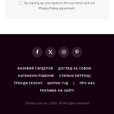
By signing up, you agree to the our terms and our
Privacy Policy
agreement.
Facebook
X
Instagram
Pinterest
(Twitter)
БАЗОВИЙ ГАРДЕРОБ
ДОГЛЯД ЗА СОБОЮ
НАТХНЕННІ РІШЕННЯ
СТИЛЬНІ ХИТРОЩІ
ТРЕНДИ СЕЗОНУ
ШОПІНГ-ГІД
|
ПРО НАС
РЕКЛАМА НА САЙТІ
Chiclex.com.ua - 2026 - © All rights reserved