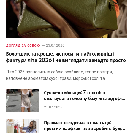
23.07.2026
ДОГЛЯД ЗА СОБОЮ
Бохо-шик та кроше: як носити найголовніші
фактури літа 2026 і не виглядати занадто просто
Літо 2026 приносить із собою особливе, тепле повітря,
наповнене ароматом сухої трави, морської солі та…
Сукня-комбінація: 7 способів
стилізувати головну базу літа від офісу
до романтичної вечері
21.07.2026
Правило «сендвіча» в стилізації:
простий лайфхак, який зробить будь-