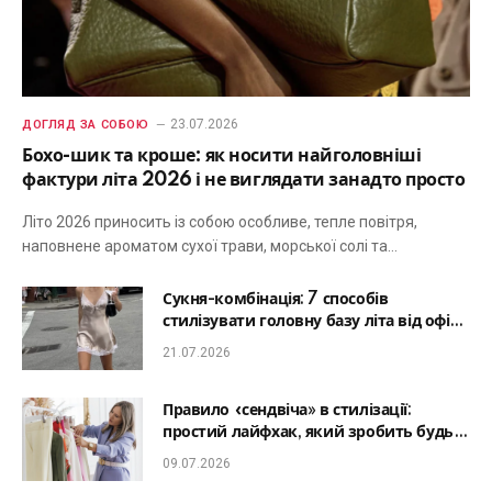
23.07.2026
ДОГЛЯД ЗА СОБОЮ
Бохо-шик та кроше: як носити найголовніші
фактури літа 2026 і не виглядати занадто просто
Літо 2026 приносить із собою особливе, тепле повітря,
наповнене ароматом сухої трави, морської солі та…
Сукня-комбінація: 7 способів
стилізувати головну базу літа від офісу
до романтичної вечері
21.07.2026
Правило «сендвіча» в стилізації:
простий лайфхак, який зробить будь-
який образ гармонійним
09.07.2026