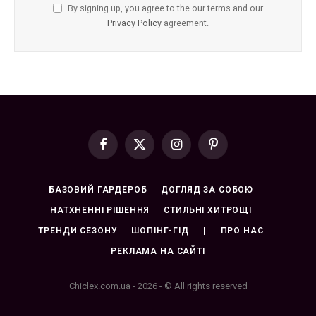
By signing up, you agree to the our terms and our
Privacy Policy
agreement.
Facebook
X
Instagram
Pinterest
(Twitter)
БАЗОВИЙ ГАРДЕРОБ
ДОГЛЯД ЗА СОБОЮ
НАТХНЕННІ РІШЕННЯ
СТИЛЬНІ ХИТРОЩІ
ТРЕНДИ СЕЗОНУ
ШОПІНГ-ГІД
|
ПРО НАС
РЕКЛАМА НА САЙТІ
Chiclex.com.ua - 2026 - © All rights reserved