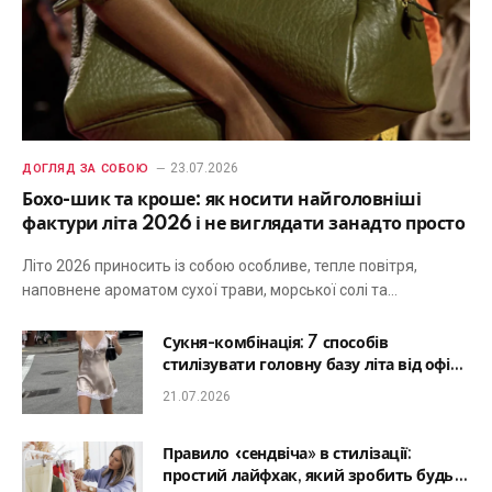
23.07.2026
ДОГЛЯД ЗА СОБОЮ
Бохо-шик та кроше: як носити найголовніші
фактури літа 2026 і не виглядати занадто просто
Літо 2026 приносить із собою особливе, тепле повітря,
наповнене ароматом сухої трави, морської солі та…
Сукня-комбінація: 7 способів
стилізувати головну базу літа від офісу
до романтичної вечері
21.07.2026
Правило «сендвіча» в стилізації:
простий лайфхак, який зробить будь-