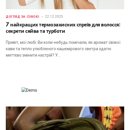
22.12.2025
ДОГЛЯД ЗА СОБОЮ
7 найкращих термозахисних спреїв для волосся:
секрети сяйва та турботи
Привіт, мої любі. Ви коли-небудь помічали, як аромат свіжої
кави та тепло улюбленого кашемірового светра здатні
миттєво змінити настрій? У…