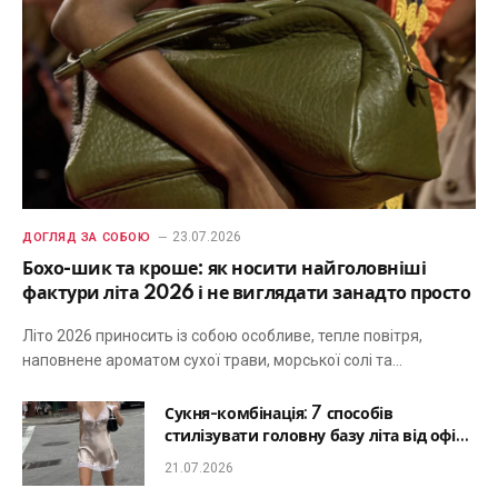
23.07.2026
ДОГЛЯД ЗА СОБОЮ
Бохо-шик та кроше: як носити найголовніші
фактури літа 2026 і не виглядати занадто просто
Літо 2026 приносить із собою особливе, тепле повітря,
наповнене ароматом сухої трави, морської солі та…
Сукня-комбінація: 7 способів
стилізувати головну базу літа від офісу
до романтичної вечері
21.07.2026