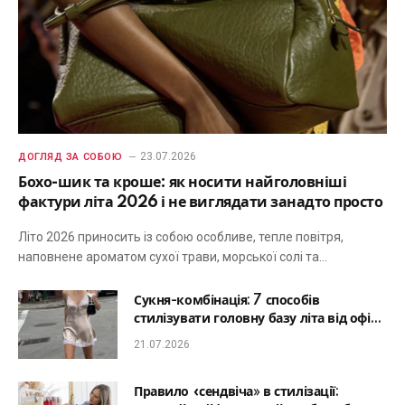
23.07.2026
ДОГЛЯД ЗА СОБОЮ
Бохо-шик та кроше: як носити найголовніші
фактури літа 2026 і не виглядати занадто просто
Літо 2026 приносить із собою особливе, тепле повітря,
наповнене ароматом сухої трави, морської солі та…
Сукня-комбінація: 7 способів
стилізувати головну базу літа від офісу
до романтичної вечері
21.07.2026
Правило «сендвіча» в стилізації: