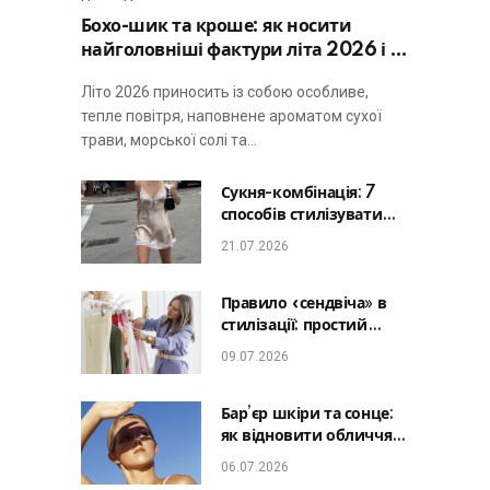
Бохо-шик та кроше: як носити
найголовніші фактури літа 2026 і не
виглядати занадто просто
Літо 2026 приносить із собою особливе,
тепле повітря, наповнене ароматом сухої
трави, морської солі та…
Сукня-комбінація: 7
способів стилізувати
головну базу літа від
21.07.2026
офісу до романтичної
вечері
Правило «сендвіча» в
стилізації: простий
лайфхак, який зробить
09.07.2026
будь-який образ
гармонійним
Бар’єр шкіри та сонце:
як відновити обличчя
після відпустки та
06.07.2026
уникнути фотостаріння