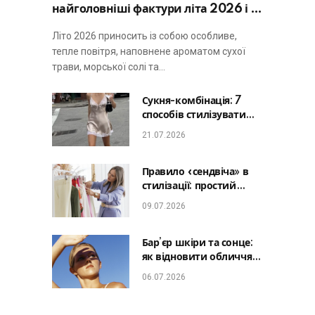
найголовніші фактури літа 2026 і не
виглядати занадто просто
Літо 2026 приносить із собою особливе,
тепле повітря, наповнене ароматом сухої
трави, морської солі та…
Сукня-комбінація: 7
способів стилізувати
головну базу літа від
21.07.2026
офісу до романтичної
вечері
Правило «сендвіча» в
стилізації: простий
лайфхак, який зробить
09.07.2026
будь-який образ
гармонійним
Бар’єр шкіри та сонце:
як відновити обличчя
після відпустки та
06.07.2026
уникнути фотостаріння