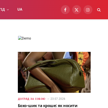
ГІД
UA
Facebook
X
Instagram
(Twitter)
23.07.2026
ДОГЛЯД ЗА СОБОЮ
Бохо-шик та кроше: як носити