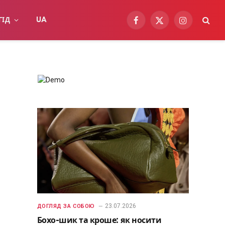
ГІД
UA
Facebook
X
Instagram
(Twitter)
23.07.2026
ДОГЛЯД ЗА СОБОЮ
Бохо-шик та кроше: як носити