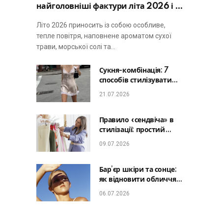
найголовніші фактури літа 2026 і не
виглядати занадто просто
Літо 2026 приносить із собою особливе,
тепле повітря, наповнене ароматом сухої
трави, морської солі та…
Сукня-комбінація: 7
способів стилізувати
головну базу літа від
21.07.2026
офісу до романтичної
вечері
Правило «сендвіча» в
стилізації: простий
лайфхак, який зробить
09.07.2026
будь-який образ
гармонійним
Бар’єр шкіри та сонце:
як відновити обличчя
після відпустки та
06.07.2026
уникнути фотостаріння