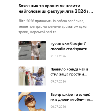
Бохо-шик та кроше: як носити
найголовніші фактури літа 2026 і не
виглядати занадто просто
Літо 2026 приносить із собою особливе,
тепле повітря, наповнене ароматом сухої
трави, морської солі та…
Сукня-комбінація: 7
способів стилізувати
головну базу літа від
21.07.2026
офісу до романтичної
вечері
Правило «сендвіча» в
стилізації: простий
лайфхак, який зробить
09.07.2026
будь-який образ
гармонійним
Бар’єр шкіри та сонце:
як відновити обличчя
після відпустки та
06.07.2026
уникнути фотостаріння