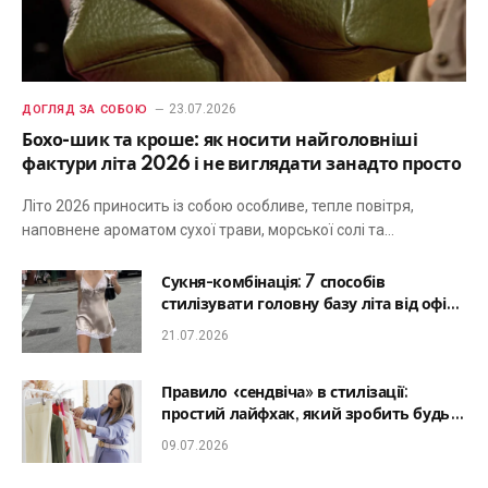
23.07.2026
ДОГЛЯД ЗА СОБОЮ
Бохо-шик та кроше: як носити найголовніші
фактури літа 2026 і не виглядати занадто просто
Літо 2026 приносить із собою особливе, тепле повітря,
наповнене ароматом сухої трави, морської солі та…
Сукня-комбінація: 7 способів
стилізувати головну базу літа від офісу
до романтичної вечері
21.07.2026
Правило «сендвіча» в стилізації:
простий лайфхак, який зробить будь-
який образ гармонійним
09.07.2026