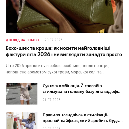
23.07.2026
ДОГЛЯД ЗА СОБОЮ
Бохо-шик та кроше: як носити найголовніші
фактури літа 2026 і не виглядати занадто просто
Літо 2026 приносить із собою особливе, тепле повітря,
наповнене ароматом сухої трави, морської солі та…
Сукня-комбінація: 7 способів
стилізувати головну базу літа від офісу
до романтичної вечері
21.07.2026
Правило «сендвіча» в стилізації:
простий лайфхак, який зробить будь-
який образ гармонійним