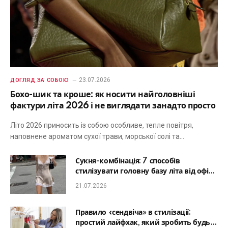
23.07.2026
ДОГЛЯД ЗА СОБОЮ
Бохо-шик та кроше: як носити найголовніші
фактури літа 2026 і не виглядати занадто просто
Літо 2026 приносить із собою особливе, тепле повітря,
наповнене ароматом сухої трави, морської солі та…
Сукня-комбінація: 7 способів
стилізувати головну базу літа від офісу
до романтичної вечері
21.07.2026
Правило «сендвіча» в стилізації:
простий лайфхак, який зробить будь-