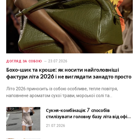
23.07.2026
ДОГЛЯД ЗА СОБОЮ
Бохо-шик та кроше: як носити найголовніші
фактури літа 2026 і не виглядати занадто просто
Літо 2026 приносить із собою особливе, тепле повітря,
наповнене ароматом сухої трави, морської солі та…
Сукня-комбінація: 7 способів
стилізувати головну базу літа від офісу
до романтичної вечері
21.07.2026