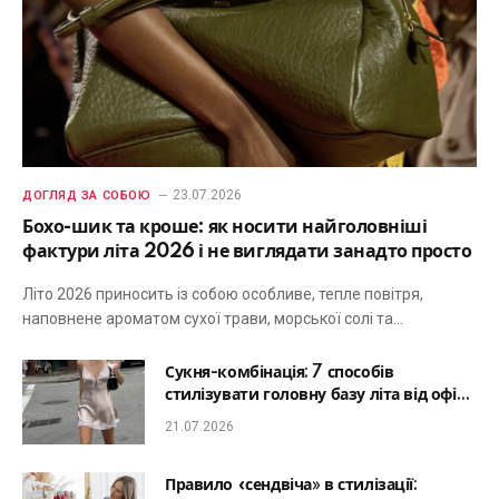
23.07.2026
ДОГЛЯД ЗА СОБОЮ
Бохо-шик та кроше: як носити найголовніші
фактури літа 2026 і не виглядати занадто просто
Літо 2026 приносить із собою особливе, тепле повітря,
наповнене ароматом сухої трави, морської солі та…
Сукня-комбінація: 7 способів
стилізувати головну базу літа від офісу
до романтичної вечері
21.07.2026
Правило «сендвіча» в стилізації: