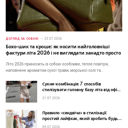
23.07.2026
ДОГЛЯД ЗА СОБОЮ
Бохо-шик та кроше: як носити найголовніші
фактури літа 2026 і не виглядати занадто просто
Літо 2026 приносить із собою особливе, тепле повітря,
наповнене ароматом сухої трави, морської солі та…
Сукня-комбінація: 7 способів
стилізувати головну базу літа від офісу
до романтичної вечері
21.07.2026
Правило «сендвіча» в стилізації:
простий лайфхак, який зробить будь-
який образ гармонійним
09.07.2026