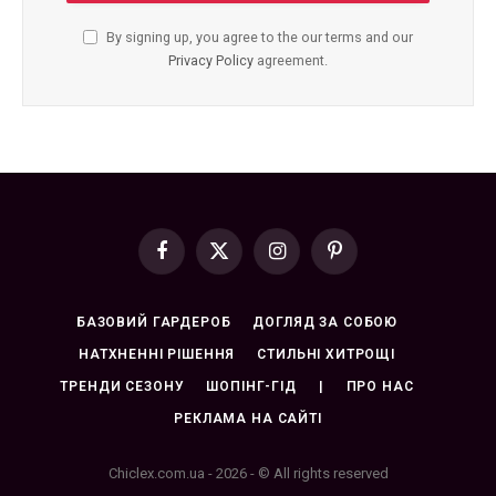
By signing up, you agree to the our terms and our
Privacy Policy
agreement.
Facebook
X
Instagram
Pinterest
(Twitter)
БАЗОВИЙ ГАРДЕРОБ
ДОГЛЯД ЗА СОБОЮ
НАТХНЕННІ РІШЕННЯ
СТИЛЬНІ ХИТРОЩІ
ТРЕНДИ СЕЗОНУ
ШОПІНГ-ГІД
|
ПРО НАС
РЕКЛАМА НА САЙТІ
Chiclex.com.ua - 2026 - © All rights reserved