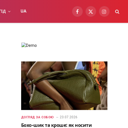
ГІД
UA
Facebook
X
Instagram
(Twitter)
23.07.2026
ДОГЛЯД ЗА СОБОЮ
Бохо-шик та кроше: як носити