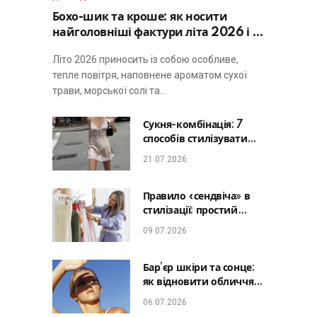
Бохо-шик та кроше: як носити
найголовніші фактури літа 2026 і не
виглядати занадто просто
Літо 2026 приносить із собою особливе,
тепле повітря, наповнене ароматом сухої
трави, морської солі та…
Сукня-комбінація: 7
способів стилізувати
головну базу літа від
21.07.2026
офісу до романтичної
вечері
Правило «сендвіча» в
стилізації: простий
лайфхак, який зробить
09.07.2026
будь-який образ
гармонійним
Бар’єр шкіри та сонце:
як відновити обличчя
після відпустки та
06.07.2026
уникнути фотостаріння