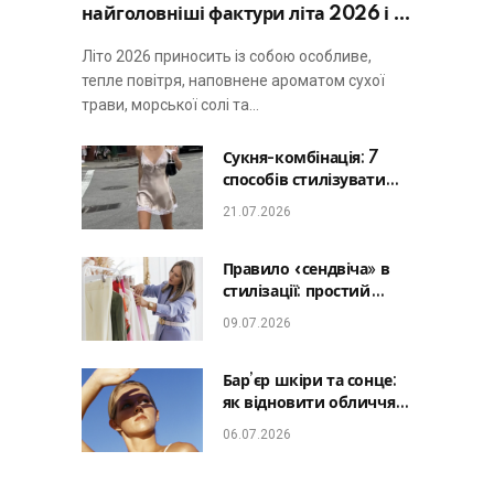
найголовніші фактури літа 2026 і не
виглядати занадто просто
Літо 2026 приносить із собою особливе,
тепле повітря, наповнене ароматом сухої
трави, морської солі та…
Сукня-комбінація: 7
способів стилізувати
головну базу літа від
21.07.2026
офісу до романтичної
вечері
Правило «сендвіча» в
стилізації: простий
лайфхак, який зробить
09.07.2026
будь-який образ
гармонійним
Бар’єр шкіри та сонце:
як відновити обличчя
після відпустки та
06.07.2026
уникнути фотостаріння