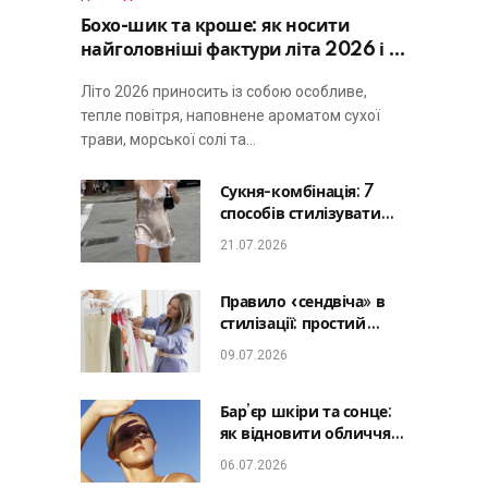
Бохо-шик та кроше: як носити
найголовніші фактури літа 2026 і не
виглядати занадто просто
Літо 2026 приносить із собою особливе,
тепле повітря, наповнене ароматом сухої
трави, морської солі та…
Сукня-комбінація: 7
способів стилізувати
головну базу літа від
21.07.2026
офісу до романтичної
вечері
Правило «сендвіча» в
стилізації: простий
лайфхак, який зробить
09.07.2026
будь-який образ
гармонійним
Бар’єр шкіри та сонце:
як відновити обличчя
після відпустки та
06.07.2026
уникнути фотостаріння