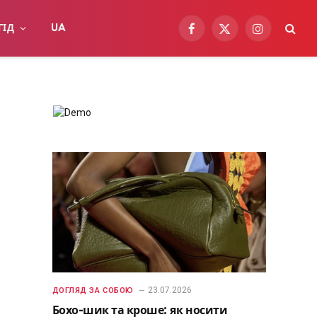
ГІД
UA
Facebook
X
Instagram
(Twitter)
23.07.2026
ДОГЛЯД ЗА СОБОЮ
Бохо-шик та кроше: як носити