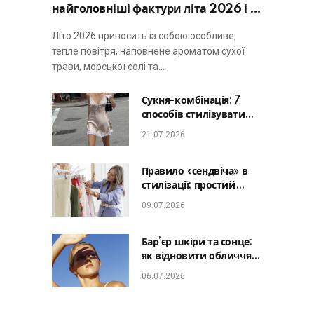
найголовніші фактури літа 2026 і не
виглядати занадто просто
Літо 2026 приносить із собою особливе,
тепле повітря, наповнене ароматом сухої
трави, морської солі та…
Сукня-комбінація: 7
способів стилізувати
головну базу літа від
21.07.2026
офісу до романтичної
вечері
Правило «сендвіча» в
стилізації: простий
лайфхак, який зробить
09.07.2026
будь-який образ
гармонійним
Бар’єр шкіри та сонце:
як відновити обличчя
після відпустки та
06.07.2026
уникнути фотостаріння