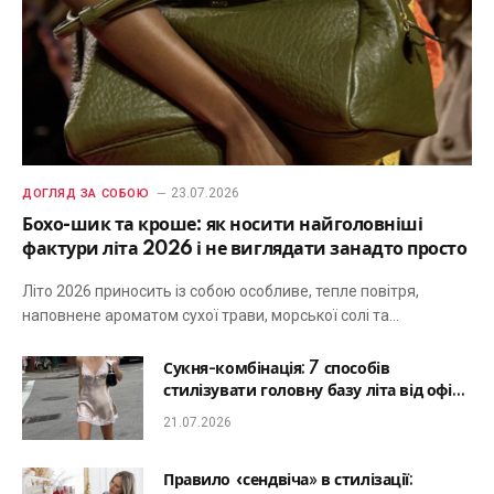
23.07.2026
ДОГЛЯД ЗА СОБОЮ
Бохо-шик та кроше: як носити найголовніші
фактури літа 2026 і не виглядати занадто просто
Літо 2026 приносить із собою особливе, тепле повітря,
наповнене ароматом сухої трави, морської солі та…
Сукня-комбінація: 7 способів
стилізувати головну базу літа від офісу
до романтичної вечері
21.07.2026
Правило «сендвіча» в стилізації: