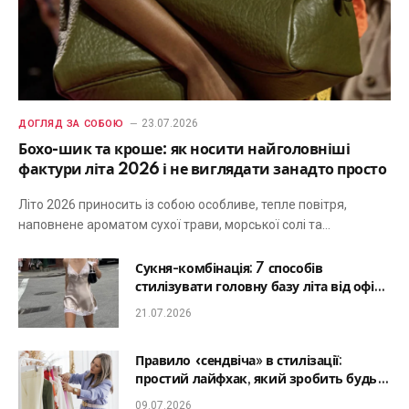
23.07.2026
ДОГЛЯД ЗА СОБОЮ
Бохо-шик та кроше: як носити найголовніші
фактури літа 2026 і не виглядати занадто просто
Літо 2026 приносить із собою особливе, тепле повітря,
наповнене ароматом сухої трави, морської солі та…
Сукня-комбінація: 7 способів
стилізувати головну базу літа від офісу
до романтичної вечері
21.07.2026
Правило «сендвіча» в стилізації:
простий лайфхак, який зробить будь-
який образ гармонійним
09.07.2026