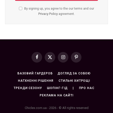
By signing up, you agree to the our terms and our
Privacy Policy
agreement.
Facebook
X
Instagram
Pinterest
(Twitter)
БАЗОВИЙ ГАРДЕРОБ
ДОГЛЯД ЗА СОБОЮ
НАТХНЕННІ РІШЕННЯ
СТИЛЬНІ ХИТРОЩІ
ТРЕНДИ СЕЗОНУ
ШОПІНГ-ГІД
|
ПРО НАС
РЕКЛАМА НА САЙТІ
Chiclex.com.ua - 2026 - © All rights reserved