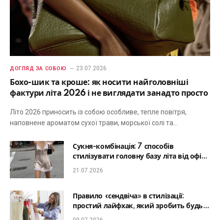
23.07.2026
ДОГЛЯД ЗА СОБОЮ
Бохо-шик та кроше: як носити найголовніші
фактури літа 2026 і не виглядати занадто просто
Літо 2026 приносить із собою особливе, тепле повітря,
наповнене ароматом сухої трави, морської солі та…
Сукня-комбінація: 7 способів
стилізувати головну базу літа від офісу
до романтичної вечері
21.07.2026
Правило «сендвіча» в стилізації:
простий лайфхак, який зробить будь-
який образ гармонійним