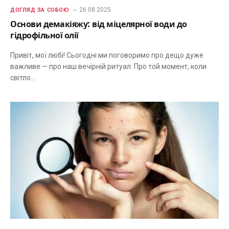
26.08.2025
ДОГЛЯД ЗА СОБОЮ
Основи демакіяжу: від міцелярної води до
гідрофільної олії
Привіт, мої любі! Сьогодні ми поговоримо про дещо дуже
важливе — про наш вечірній ритуал. Про той момент, коли
світло…