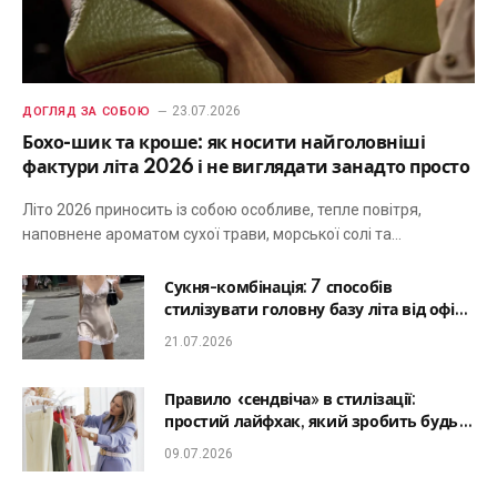
23.07.2026
ДОГЛЯД ЗА СОБОЮ
Бохо-шик та кроше: як носити найголовніші
фактури літа 2026 і не виглядати занадто просто
Літо 2026 приносить із собою особливе, тепле повітря,
наповнене ароматом сухої трави, морської солі та…
Сукня-комбінація: 7 способів
стилізувати головну базу літа від офісу
до романтичної вечері
21.07.2026
Правило «сендвіча» в стилізації:
простий лайфхак, який зробить будь-
який образ гармонійним
09.07.2026