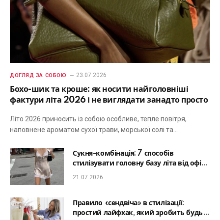
23.07.2026
ДОГЛЯД ЗА СОБОЮ
Бохо-шик та кроше: як носити найголовніші
фактури літа 2026 і не виглядати занадто просто
Літо 2026 приносить із собою особливе, тепле повітря,
наповнене ароматом сухої трави, морської солі та…
Сукня-комбінація: 7 способів
стилізувати головну базу літа від офісу
до романтичної вечері
21.07.2026
Правило «сендвіча» в стилізації:
простий лайфхак, який зробить будь-