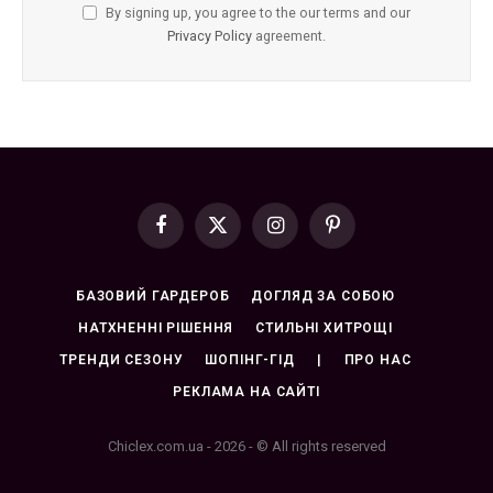
By signing up, you agree to the our terms and our
Privacy Policy
agreement.
Facebook
X
Instagram
Pinterest
(Twitter)
БАЗОВИЙ ГАРДЕРОБ
ДОГЛЯД ЗА СОБОЮ
НАТХНЕННІ РІШЕННЯ
СТИЛЬНІ ХИТРОЩІ
ТРЕНДИ СЕЗОНУ
ШОПІНГ-ГІД
|
ПРО НАС
РЕКЛАМА НА САЙТІ
Chiclex.com.ua - 2026 - © All rights reserved