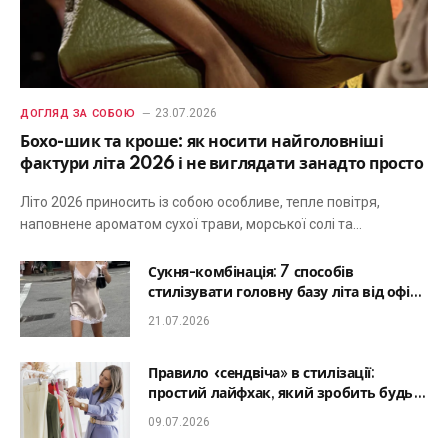
23.07.2026
ДОГЛЯД ЗА СОБОЮ
Бохо-шик та кроше: як носити найголовніші
фактури літа 2026 і не виглядати занадто просто
Літо 2026 приносить із собою особливе, тепле повітря,
наповнене ароматом сухої трави, морської солі та…
Сукня-комбінація: 7 способів
стилізувати головну базу літа від офісу
до романтичної вечері
21.07.2026
Правило «сендвіча» в стилізації:
простий лайфхак, який зробить будь-
який образ гармонійним
09.07.2026