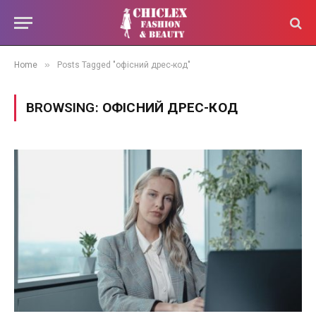
»
Home
Posts Tagged "офісний дрес-код"
BROWSING:
ОФІСНИЙ ДРЕС-КОД