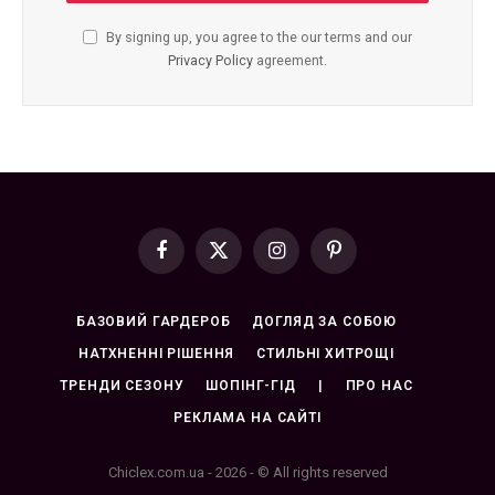
By signing up, you agree to the our terms and our
Privacy Policy
agreement.
Facebook
X
Instagram
Pinterest
(Twitter)
БАЗОВИЙ ГАРДЕРОБ
ДОГЛЯД ЗА СОБОЮ
НАТХНЕННІ РІШЕННЯ
СТИЛЬНІ ХИТРОЩІ
ТРЕНДИ СЕЗОНУ
ШОПІНГ-ГІД
|
ПРО НАС
РЕКЛАМА НА САЙТІ
Chiclex.com.ua - 2026 - © All rights reserved