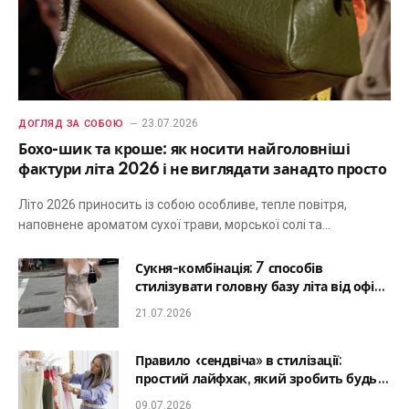
23.07.2026
ДОГЛЯД ЗА СОБОЮ
Бохо-шик та кроше: як носити найголовніші
фактури літа 2026 і не виглядати занадто просто
Літо 2026 приносить із собою особливе, тепле повітря,
наповнене ароматом сухої трави, морської солі та…
Сукня-комбінація: 7 способів
стилізувати головну базу літа від офісу
до романтичної вечері
21.07.2026
Правило «сендвіча» в стилізації:
простий лайфхак, який зробить будь-
який образ гармонійним
09.07.2026