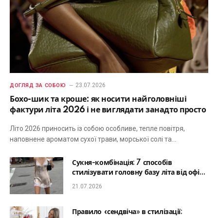
23.07.2026
ДОГЛЯД ЗА СОБОЮ
Бохо-шик та кроше: як носити найголовніші
фактури літа 2026 і не виглядати занадто просто
Літо 2026 приносить із собою особливе, тепле повітря,
наповнене ароматом сухої трави, морської солі та…
Сукня-комбінація: 7 способів
стилізувати головну базу літа від офісу
до романтичної вечері
21.07.2026
Правило «сендвіча» в стилізації: