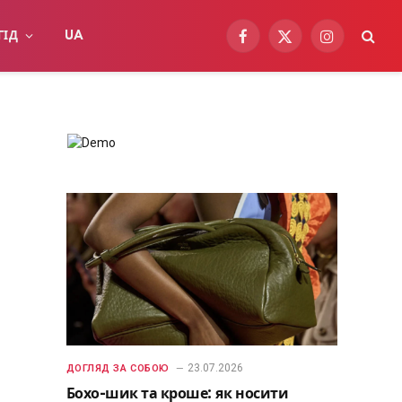
ГІД
UA
Facebook
X
Instagram
(Twitter)
23.07.2026
ДОГЛЯД ЗА СОБОЮ
Бохо-шик та кроше: як носити