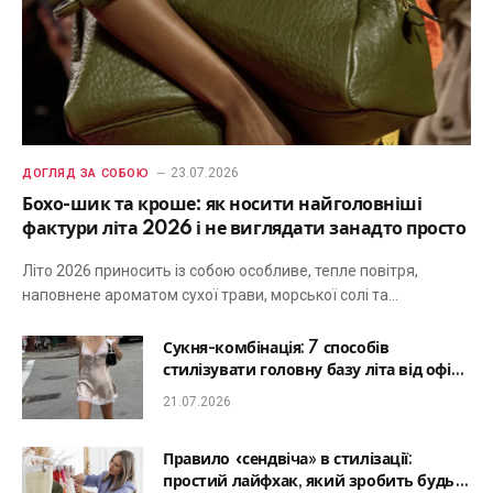
23.07.2026
ДОГЛЯД ЗА СОБОЮ
Бохо-шик та кроше: як носити найголовніші
фактури літа 2026 і не виглядати занадто просто
Літо 2026 приносить із собою особливе, тепле повітря,
наповнене ароматом сухої трави, морської солі та…
Сукня-комбінація: 7 способів
стилізувати головну базу літа від офісу
до романтичної вечері
21.07.2026
Правило «сендвіча» в стилізації:
простий лайфхак, який зробить будь-