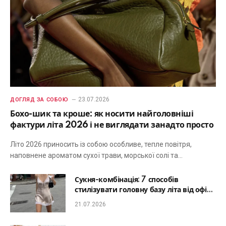
23.07.2026
ДОГЛЯД ЗА СОБОЮ
Бохо-шик та кроше: як носити найголовніші
фактури літа 2026 і не виглядати занадто просто
Літо 2026 приносить із собою особливе, тепле повітря,
наповнене ароматом сухої трави, морської солі та…
Сукня-комбінація: 7 способів
стилізувати головну базу літа від офісу
до романтичної вечері
21.07.2026