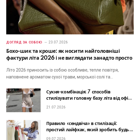
23.07.2026
ДОГЛЯД ЗА СОБОЮ
Бохо-шик та кроше: як носити найголовніші
фактури літа 2026 і не виглядати занадто просто
Літо 2026 приносить із собою особливе, тепле повітря,
наповнене ароматом сухої трави, морської солі та…
Сукня-комбінація: 7 способів
стилізувати головну базу літа від офісу
до романтичної вечері
21.07.2026
Правило «сендвіча» в стилізації:
простий лайфхак, який зробить будь-
який образ гармонійним
09.07.2026