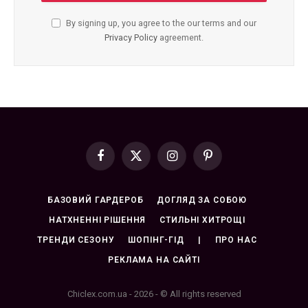
By signing up, you agree to the our terms and our
Privacy Policy
agreement.
Facebook
X
Instagram
Pinterest
(Twitter)
БАЗОВИЙ ГАРДЕРОБ
ДОГЛЯД ЗА СОБОЮ
НАТХНЕННІ РІШЕННЯ
СТИЛЬНІ ХИТРОЩІ
ТРЕНДИ СЕЗОНУ
ШОПІНГ-ГІД
|
ПРО НАС
РЕКЛАМА НА САЙТІ
Chiclex.com.ua - 2026 - © All rights reserved