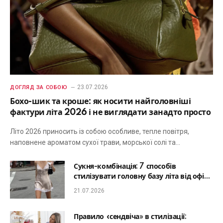
23.07.2026
ДОГЛЯД ЗА СОБОЮ
Бохо-шик та кроше: як носити найголовніші
фактури літа 2026 і не виглядати занадто просто
Літо 2026 приносить із собою особливе, тепле повітря,
наповнене ароматом сухої трави, морської солі та…
Сукня-комбінація: 7 способів
стилізувати головну базу літа від офісу
до романтичної вечері
21.07.2026
Правило «сендвіча» в стилізації: