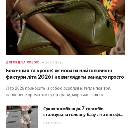
23.07.2026
ДОГЛЯД ЗА СОБОЮ
Бохо-шик та кроше: як носити найголовніші
фактури літа 2026 і не виглядати занадто просто
Літо 2026 приносить із собою особливе, тепле повітря,
наповнене ароматом сухої трави, морської солі та…
Сукня-комбінація: 7 способів
стилізувати головну базу літа від офісу
до романтичної вечері
21.07.2026