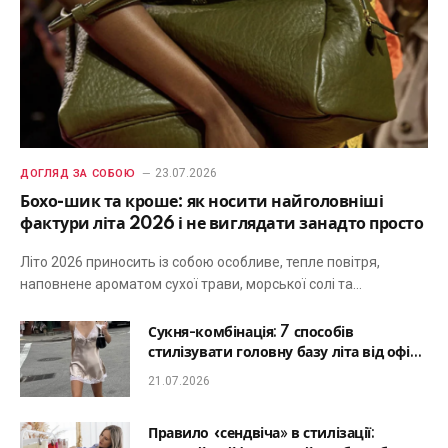
23.07.2026
ДОГЛЯД ЗА СОБОЮ
Бохо-шик та кроше: як носити найголовніші
фактури літа 2026 і не виглядати занадто просто
Літо 2026 приносить із собою особливе, тепле повітря,
наповнене ароматом сухої трави, морської солі та…
Сукня-комбінація: 7 способів
стилізувати головну базу літа від офісу
до романтичної вечері
21.07.2026
Правило «сендвіча» в стилізації: