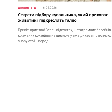
16.04.2026
ШОПІНГ-ГІД
Секрети підбору купальника, який приховає
животик і підкреслить талію
Привіт, крихітко! Сезон відпусток, інстаграмних басейнів
крижаних коктейлів на шезлонгу вже дихає в потилицю, 
знову стоїш перед…