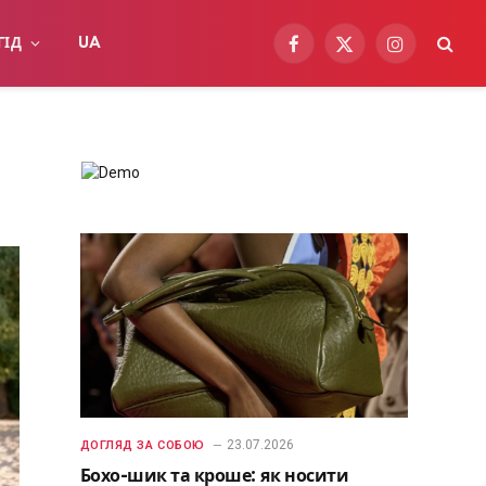
ГІД
UA
Facebook
X
Instagram
(Twitter)
23.07.2026
ДОГЛЯД ЗА СОБОЮ
Бохо-шик та кроше: як носити