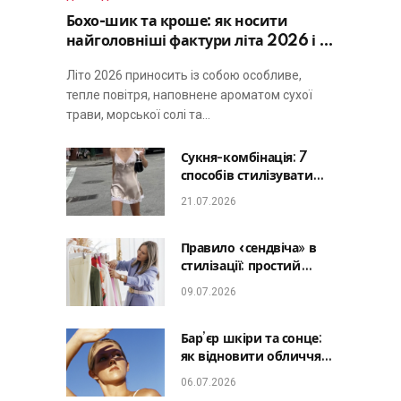
Бохо-шик та кроше: як носити
найголовніші фактури літа 2026 і не
виглядати занадто просто
Літо 2026 приносить із собою особливе,
тепле повітря, наповнене ароматом сухої
трави, морської солі та…
Сукня-комбінація: 7
способів стилізувати
головну базу літа від
21.07.2026
офісу до романтичної
вечері
Правило «сендвіча» в
стилізації: простий
лайфхак, який зробить
09.07.2026
будь-який образ
гармонійним
Бар’єр шкіри та сонце:
як відновити обличчя
після відпустки та
06.07.2026
уникнути фотостаріння