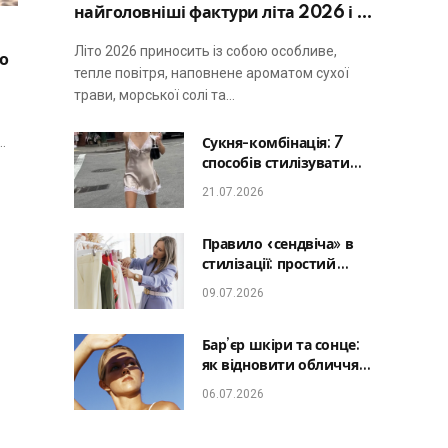
найголовніші фактури літа 2026 і не
виглядати занадто просто
Літо 2026 приносить із собою особливе,
о
тепле повітря, наповнене ароматом сухої
трави, морської солі та…
…
Сукня-комбінація: 7
способів стилізувати
головну базу літа від
21.07.2026
офісу до романтичної
вечері
Правило «сендвіча» в
стилізації: простий
лайфхак, який зробить
09.07.2026
будь-який образ
гармонійним
Бар’єр шкіри та сонце:
як відновити обличчя
після відпустки та
06.07.2026
уникнути фотостаріння