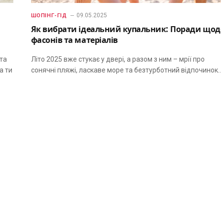
09.05.2025
ШОПІНГ-ГІД
Як вибрати ідеальний купальник: Поради щод
фасонів та матеріалів
 та
Літо 2025 вже стукає у двері, а разом з ним – мрії про
а ти
сонячні пляжі, ласкаве море та безтурботний відпочинок.