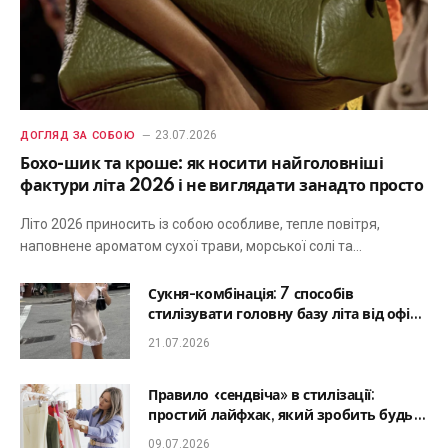
23.07.2026
ДОГЛЯД ЗА СОБОЮ
Бохо-шик та кроше: як носити найголовніші
фактури літа 2026 і не виглядати занадто просто
Літо 2026 приносить із собою особливе, тепле повітря,
наповнене ароматом сухої трави, морської солі та…
Сукня-комбінація: 7 способів
стилізувати головну базу літа від офісу
до романтичної вечері
21.07.2026
Правило «сендвіча» в стилізації:
простий лайфхак, який зробить будь-
який образ гармонійним
09.07.2026