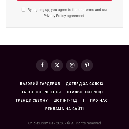
By signing up, you agree to the our terms and our
Privacy Policy
agreement.
Facebook
X
Instagram
Pinterest
(Twitter)
БАЗОВИЙ ГАРДЕРОБ
ДОГЛЯД ЗА СОБОЮ
НАТХНЕННІ РІШЕННЯ
СТИЛЬНІ ХИТРОЩІ
ТРЕНДИ СЕЗОНУ
ШОПІНГ-ГІД
|
ПРО НАС
РЕКЛАМА НА САЙТІ
Chiclex.com.ua - 2026 - © All rights reserved