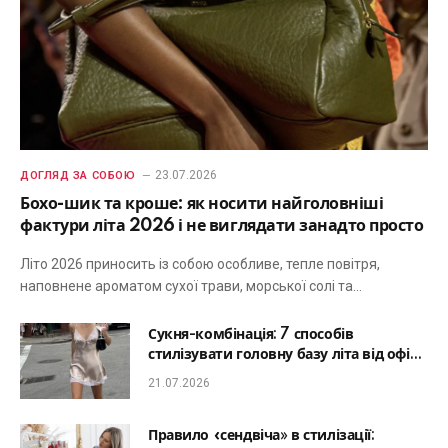
23.07.2026
ДОГЛЯД ЗА СОБОЮ
Бохо-шик та кроше: як носити найголовніші
фактури літа 2026 і не виглядати занадто просто
Літо 2026 приносить із собою особливе, тепле повітря,
наповнене ароматом сухої трави, морської солі та…
Сукня-комбінація: 7 способів
стилізувати головну базу літа від офісу
до романтичної вечері
21.07.2026
Правило «сендвіча» в стилізації: