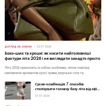
23.07.2026
ДОГЛЯД ЗА СОБОЮ
Бохо-шик та кроше: як носити найголовніші
фактури літа 2026 і не виглядати занадто просто
Літо 2026 приносить із собою особливе, тепле повітря,
наповнене ароматом сухої трави, морської солі та…
Сукня-комбінація: 7 способів
стилізувати головну базу літа від офісу
до романтичної вечері
21.07.2026