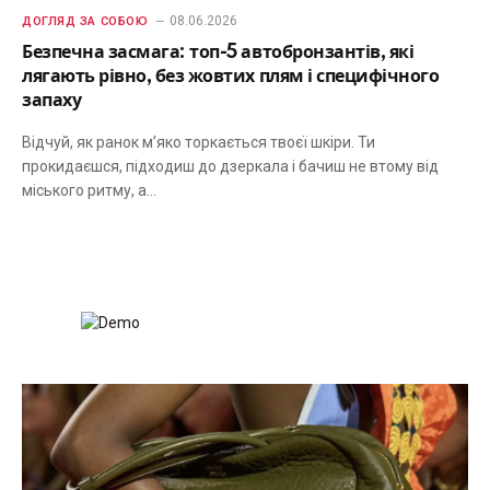
08.06.2026
ДОГЛЯД ЗА СОБОЮ
Безпечна засмага: топ-5 автобронзантів, які
лягають рівно, без жовтих плям і специфічного
запаху
Відчуй, як ранок м’яко торкається твоєї шкіри. Ти
прокидаєшся, підходиш до дзеркала і бачиш не втому від
міського ритму, а…