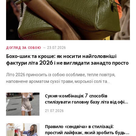
23.07.2026
ДОГЛЯД ЗА СОБОЮ
Бохо-шик та кроше: як носити найголовніші
фактури літа 2026 і не виглядати занадто просто
Літо 2026 приносить із собою особливе, тепле повітря,
наповнене ароматом сухої трави, морської солі та…
Сукня-комбінація: 7 способів
стилізувати головну базу літа від офісу
до романтичної вечері
21.07.2026
Правило «сендвіча» в стилізації:
простий лайфхак, який зробить будь-