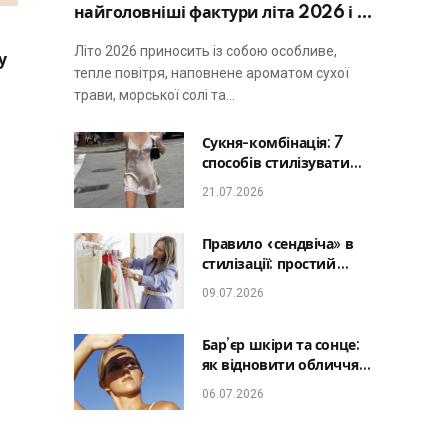
найголовніші фактури літа 2026 і не
виглядати занадто просто
Літо 2026 приносить із собою особливе,
у
тепле повітря, наповнене ароматом сухої
трави, морської солі та…
Сукня-комбінація: 7
способів стилізувати
головну базу літа від
21.07.2026
офісу до романтичної
вечері
Правило «сендвіча» в
стилізації: простий
лайфхак, який зробить
09.07.2026
будь-який образ
гармонійним
Бар’єр шкіри та сонце:
як відновити обличчя
після відпустки та
06.07.2026
уникнути фотостаріння