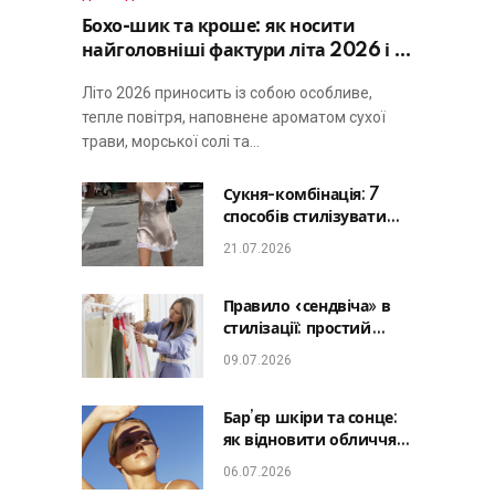
Бохо-шик та кроше: як носити
найголовніші фактури літа 2026 і не
виглядати занадто просто
Літо 2026 приносить із собою особливе,
тепле повітря, наповнене ароматом сухої
трави, морської солі та…
Сукня-комбінація: 7
способів стилізувати
головну базу літа від
21.07.2026
офісу до романтичної
вечері
Правило «сендвіча» в
стилізації: простий
лайфхак, який зробить
09.07.2026
будь-який образ
гармонійним
Бар’єр шкіри та сонце:
як відновити обличчя
після відпустки та
06.07.2026
уникнути фотостаріння