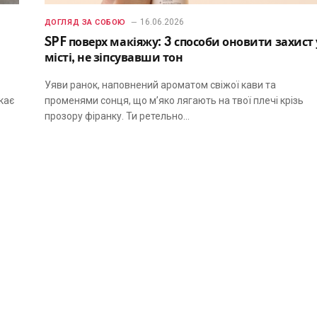
16.06.2026
ДОГЛЯД ЗА СОБОЮ
SPF поверх макіяжу: 3 способи оновити захист 
місті, не зіпсувавши тон
Уяви ранок, наповнений ароматом свіжої кави та
кає
променями сонця, що м’яко лягають на твої плечі крізь
прозору фіранку. Ти ретельно…