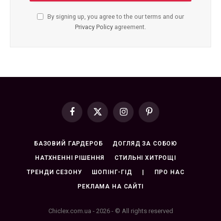
By signing up, you agree to the our terms and our
Privacy Policy
agreement.
Facebook
X
Instagram
Pinterest
(Twitter)
БАЗОВИЙ ГАРДЕРОБ
ДОГЛЯД ЗА СОБОЮ
НАТХНЕННІ РІШЕННЯ
СТИЛЬНІ ХИТРОЩІ
ТРЕНДИ СЕЗОНУ
ШОПІНГ-ГІД
|
ПРО НАС
РЕКЛАМА НА САЙТІ
Chiclex.com.ua - 2026 - © All rights reserved