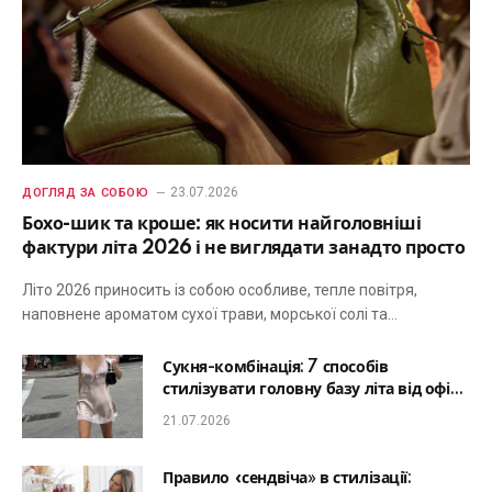
23.07.2026
ДОГЛЯД ЗА СОБОЮ
Бохо-шик та кроше: як носити найголовніші
фактури літа 2026 і не виглядати занадто просто
Літо 2026 приносить із собою особливе, тепле повітря,
наповнене ароматом сухої трави, морської солі та…
Сукня-комбінація: 7 способів
стилізувати головну базу літа від офісу
до романтичної вечері
21.07.2026
Правило «сендвіча» в стилізації: