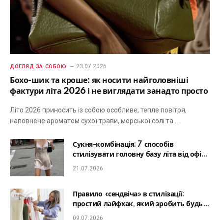
23.07.2026
ДОГЛЯД ЗА СОБОЮ
Бохо-шик та кроше: як носити найголовніші
фактури літа 2026 і не виглядати занадто просто
Літо 2026 приносить із собою особливе, тепле повітря,
наповнене ароматом сухої трави, морської солі та…
Сукня-комбінація: 7 способів
стилізувати головну базу літа від офісу
до романтичної вечері
21.07.2026
Правило «сендвіча» в стилізації:
простий лайфхак, який зробить будь-
який образ гармонійним
09.07.2026