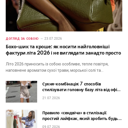
23.07.2026
ДОГЛЯД ЗА СОБОЮ
Бохо-шик та кроше: як носити найголовніші
фактури літа 2026 і не виглядати занадто просто
Літо 2026 приносить із собою особливе, тепле повітря,
наповнене ароматом сухої трави, морської солі та…
Сукня-комбінація: 7 способів
стилізувати головну базу літа від офісу
до романтичної вечері
21.07.2026
Правило «сендвіча» в стилізації:
простий лайфхак, який зробить будь-
який образ гармонійним
09.07.2026