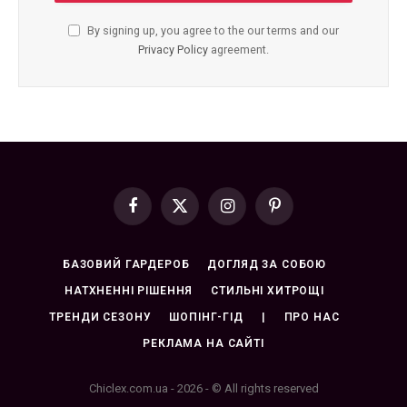
By signing up, you agree to the our terms and our
Privacy Policy
agreement.
Facebook
X
Instagram
Pinterest
(Twitter)
БАЗОВИЙ ГАРДЕРОБ
ДОГЛЯД ЗА СОБОЮ
НАТХНЕННІ РІШЕННЯ
СТИЛЬНІ ХИТРОЩІ
ТРЕНДИ СЕЗОНУ
ШОПІНГ-ГІД
|
ПРО НАС
РЕКЛАМА НА САЙТІ
Chiclex.com.ua - 2026 - © All rights reserved