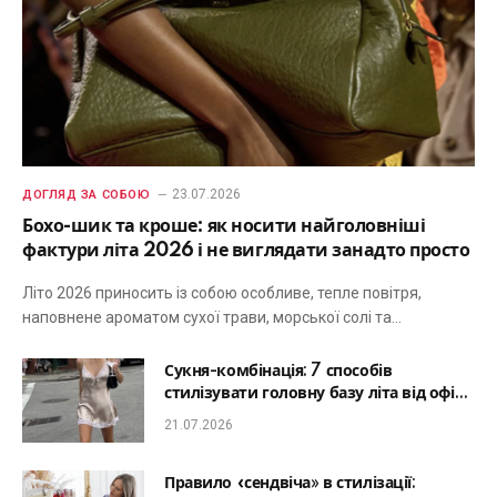
23.07.2026
ДОГЛЯД ЗА СОБОЮ
Бохо-шик та кроше: як носити найголовніші
фактури літа 2026 і не виглядати занадто просто
Літо 2026 приносить із собою особливе, тепле повітря,
наповнене ароматом сухої трави, морської солі та…
Сукня-комбінація: 7 способів
стилізувати головну базу літа від офісу
до романтичної вечері
21.07.2026
Правило «сендвіча» в стилізації: