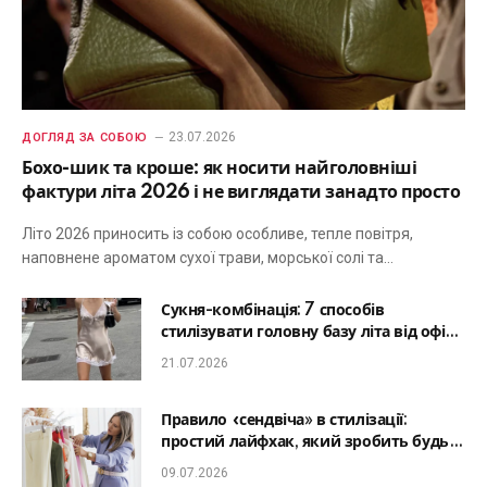
23.07.2026
ДОГЛЯД ЗА СОБОЮ
Бохо-шик та кроше: як носити найголовніші
фактури літа 2026 і не виглядати занадто просто
Літо 2026 приносить із собою особливе, тепле повітря,
наповнене ароматом сухої трави, морської солі та…
Сукня-комбінація: 7 способів
стилізувати головну базу літа від офісу
до романтичної вечері
21.07.2026
Правило «сендвіча» в стилізації:
простий лайфхак, який зробить будь-
який образ гармонійним
09.07.2026