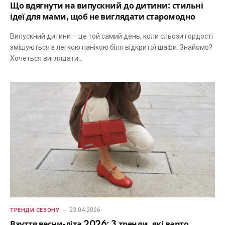
Що вдягнути на випускний до дитини: стильні
ідеї для мами, щоб не виглядати старомодно
Випускний дитини – це той самий день, коли сльози гордості
змішуються з легкою панікою біля відкритої шафи. Знайомо?
Хочеться виглядати…
23.04.2026
ТРЕНДИ СЕЗОНУ
Взуття весни-літа 2026: 3 тренди, які варто