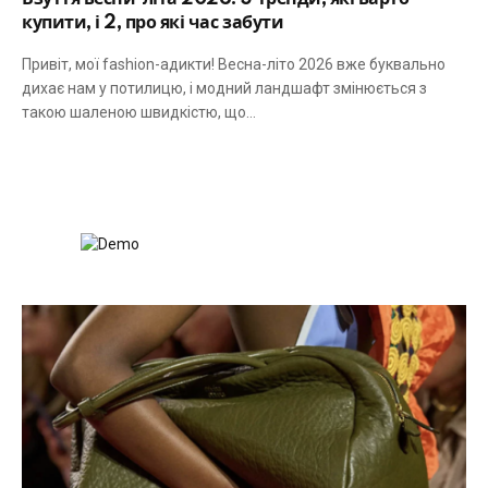
купити, і 2, про які час забути
Привіт, мої fashion-адикти! Весна-літо 2026 вже буквально
дихає нам у потилицю, і модний ландшафт змінюється з
такою шаленою швидкістю, що…