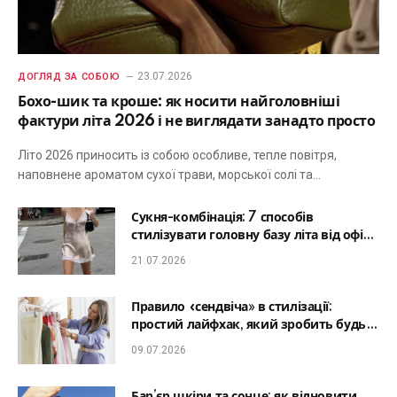
23.07.2026
ДОГЛЯД ЗА СОБОЮ
Бохо-шик та кроше: як носити найголовніші
фактури літа 2026 і не виглядати занадто просто
Літо 2026 приносить із собою особливе, тепле повітря,
наповнене ароматом сухої трави, морської солі та…
Сукня-комбінація: 7 способів
стилізувати головну базу літа від офісу
до романтичної вечері
21.07.2026
Правило «сендвіча» в стилізації:
простий лайфхак, який зробить будь-
який образ гармонійним
09.07.2026