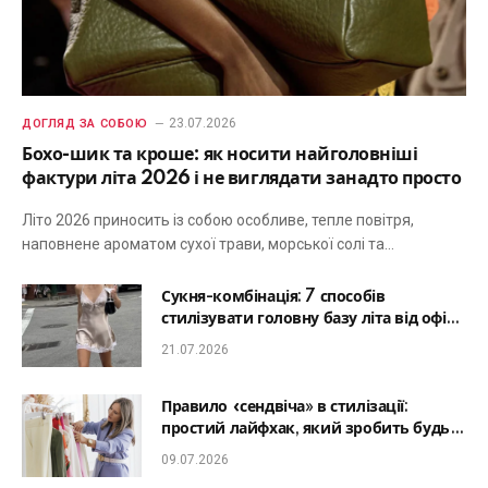
23.07.2026
ДОГЛЯД ЗА СОБОЮ
Бохо-шик та кроше: як носити найголовніші
фактури літа 2026 і не виглядати занадто просто
Літо 2026 приносить із собою особливе, тепле повітря,
наповнене ароматом сухої трави, морської солі та…
Сукня-комбінація: 7 способів
стилізувати головну базу літа від офісу
до романтичної вечері
21.07.2026
Правило «сендвіча» в стилізації:
простий лайфхак, який зробить будь-
який образ гармонійним
09.07.2026