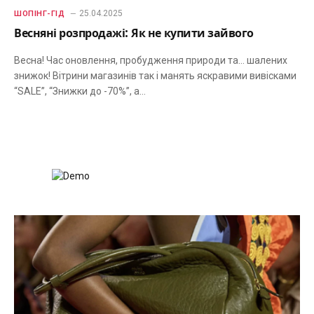
25.04.2025
ШОПІНГ-ГІД
Весняні розпродажі: Як не купити зайвого
Весна! Час оновлення, пробудження природи та… шалених
знижок! Вітрини магазинів так і манять яскравими вивісками
“SALE”, “Знижки до -70%”, а…