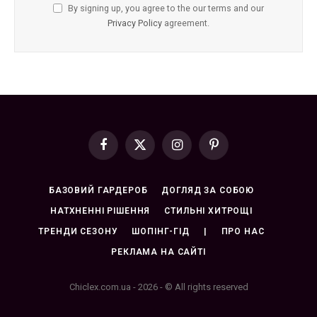
By signing up, you agree to the our terms and our
Privacy Policy
agreement.
Facebook
X
Instagram
Pinterest
(Twitter)
БАЗОВИЙ ГАРДЕРОБ
ДОГЛЯД ЗА СОБОЮ
НАТХНЕННІ РІШЕННЯ
СТИЛЬНІ ХИТРОЩІ
ТРЕНДИ СЕЗОНУ
ШОПІНГ-ГІД
|
ПРО НАС
РЕКЛАМА НА САЙТІ
Chiclex.com.ua - 2026 - © All rights reserved