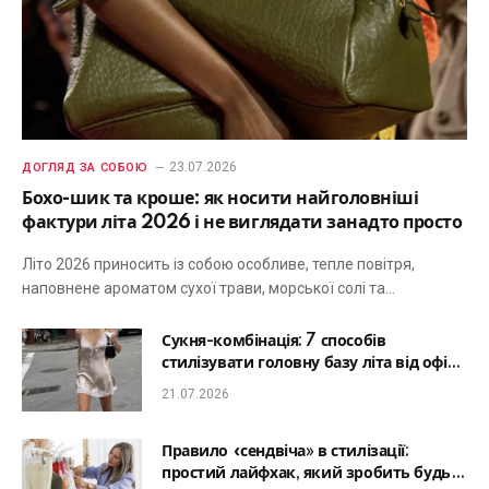
23.07.2026
ДОГЛЯД ЗА СОБОЮ
Бохо-шик та кроше: як носити найголовніші
фактури літа 2026 і не виглядати занадто просто
Літо 2026 приносить із собою особливе, тепле повітря,
наповнене ароматом сухої трави, морської солі та…
Сукня-комбінація: 7 способів
стилізувати головну базу літа від офісу
до романтичної вечері
21.07.2026
Правило «сендвіча» в стилізації:
простий лайфхак, який зробить будь-