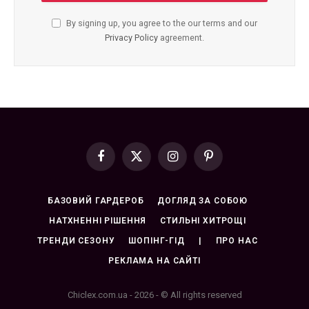
By signing up, you agree to the our terms and our
Privacy Policy
agreement.
Facebook
X
Instagram
Pinterest
(Twitter)
БАЗОВИЙ ГАРДЕРОБ
ДОГЛЯД ЗА СОБОЮ
НАТХНЕННІ РІШЕННЯ
СТИЛЬНІ ХИТРОЩІ
ТРЕНДИ СЕЗОНУ
ШОПІНГ-ГІД
|
ПРО НАС
РЕКЛАМА НА САЙТІ
Chiclex.com.ua - 2026 - © All rights reserved