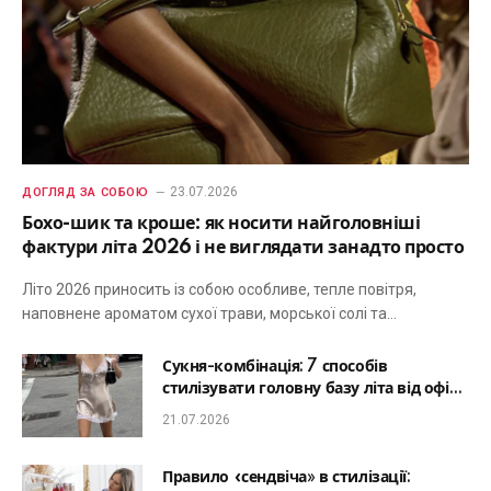
23.07.2026
ДОГЛЯД ЗА СОБОЮ
Бохо-шик та кроше: як носити найголовніші
фактури літа 2026 і не виглядати занадто просто
Літо 2026 приносить із собою особливе, тепле повітря,
наповнене ароматом сухої трави, морської солі та…
Сукня-комбінація: 7 способів
стилізувати головну базу літа від офісу
до романтичної вечері
21.07.2026
Правило «сендвіча» в стилізації: