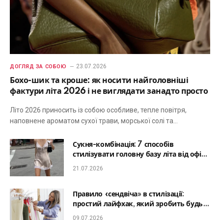
23.07.2026
ДОГЛЯД ЗА СОБОЮ
Бохо-шик та кроше: як носити найголовніші
фактури літа 2026 і не виглядати занадто просто
Літо 2026 приносить із собою особливе, тепле повітря,
наповнене ароматом сухої трави, морської солі та…
Сукня-комбінація: 7 способів
стилізувати головну базу літа від офісу
до романтичної вечері
21.07.2026
Правило «сендвіча» в стилізації:
простий лайфхак, який зробить будь-
який образ гармонійним
09.07.2026