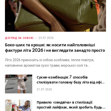
23.07.2026
ДОГЛЯД ЗА СОБОЮ
Бохо-шик та кроше: як носити найголовніші
фактури літа 2026 і не виглядати занадто просто
Літо 2026 приносить із собою особливе, тепле повітря,
наповнене ароматом сухої трави, морської солі та…
Сукня-комбінація: 7 способів
стилізувати головну базу літа від офісу
до романтичної вечері
21.07.2026
Правило «сендвіча» в стилізації:
простий лайфхак, який зробить будь-