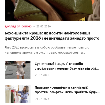
23.07.2026
ДОГЛЯД ЗА СОБОЮ
Бохо-шик та кроше: як носити найголовніші
фактури літа 2026 і не виглядати занадто просто
Літо 2026 приносить із собою особливе, тепле повітря,
наповнене ароматом сухої трави, морської солі та…
Сукня-комбінація: 7 способів
стилізувати головну базу літа від офісу
до романтичної вечері
21.07.2026
Правило «сендвіча» в стилізації:
простий лайфхак, який зробить будь-
який образ гармонійним
09.07.2026