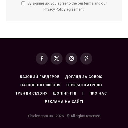
By signing up, you agree to the our terms and our
Privacy Policy
agreement.
Facebook
X
Instagram
Pinterest
(Twitter)
БАЗОВИЙ ГАРДЕРОБ
ДОГЛЯД ЗА СОБОЮ
НАТХНЕННІ РІШЕННЯ
СТИЛЬНІ ХИТРОЩІ
ТРЕНДИ СЕЗОНУ
ШОПІНГ-ГІД
|
ПРО НАС
РЕКЛАМА НА САЙТІ
Chiclex.com.ua - 2026 - © All rights reserved