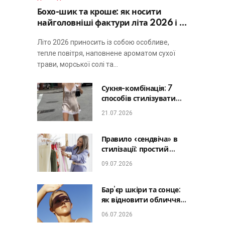
Бохо-шик та кроше: як носити
найголовніші фактури літа 2026 і не
виглядати занадто просто
Літо 2026 приносить із собою особливе,
тепле повітря, наповнене ароматом сухої
трави, морської солі та…
Сукня-комбінація: 7
способів стилізувати
головну базу літа від
21.07.2026
офісу до романтичної
вечері
Правило «сендвіча» в
стилізації: простий
лайфхак, який зробить
09.07.2026
будь-який образ
гармонійним
Бар’єр шкіри та сонце:
як відновити обличчя
після відпустки та
06.07.2026
уникнути фотостаріння