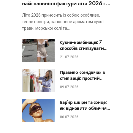
найголовніші фактури літа 2026 і не
виглядати занадто просто
Літо 2026 приносить із собою особливе,
тепле повітря, наповнене ароматом сухої
трави, морської солі та…
Сукня-комбінація: 7
способів стилізувати
головну базу літа від
21.07.2026
офісу до романтичної
вечері
Правило «сендвіча» в
стилізації: простий
лайфхак, який зробить
09.07.2026
будь-який образ
гармонійним
Бар’єр шкіри та сонце:
як відновити обличчя
після відпустки та
06.07.2026
уникнути фотостаріння