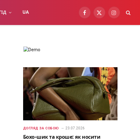
ГІД
UA
Facebook
X
Instagram
(Twitter)
23.07.2026
ДОГЛЯД ЗА СОБОЮ
Бохо-шик та кроше: як носити